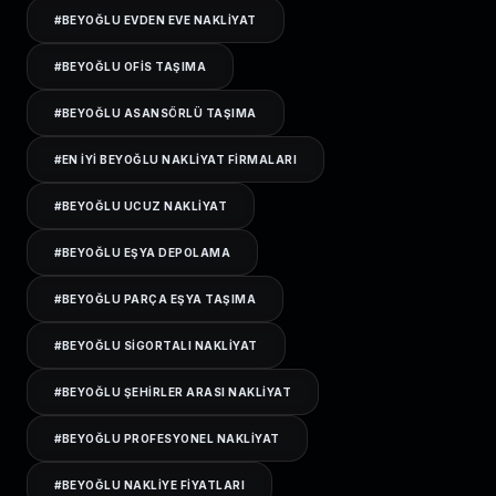
#
BEYOĞLU EVDEN EVE NAKLIYAT
#
BEYOĞLU OFIS TAŞIMA
#
BEYOĞLU ASANSÖRLÜ TAŞIMA
#
EN IYI BEYOĞLU NAKLIYAT FIRMALARI
#
BEYOĞLU UCUZ NAKLIYAT
#
BEYOĞLU EŞYA DEPOLAMA
#
BEYOĞLU PARÇA EŞYA TAŞIMA
#
BEYOĞLU SIGORTALI NAKLIYAT
#
BEYOĞLU ŞEHIRLER ARASI NAKLIYAT
#
BEYOĞLU PROFESYONEL NAKLIYAT
#
BEYOĞLU NAKLIYE FIYATLARI