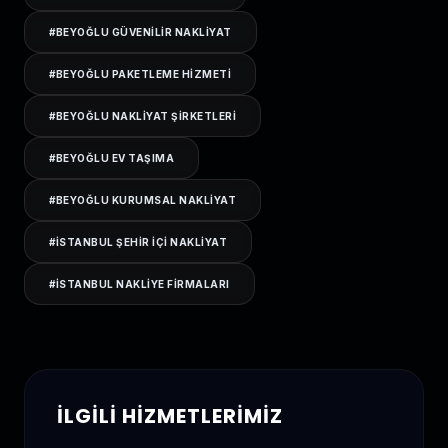
#
BEYOĞLU GÜVENILIR NAKLIYAT
#
BEYOĞLU PAKETLEME HIZMETI
#
BEYOĞLU NAKLIYAT ŞIRKETLERI
#
BEYOĞLU EV TAŞIMA
#
BEYOĞLU KURUMSAL NAKLIYAT
#
ISTANBUL ŞEHIR IÇI NAKLIYAT
#
ISTANBUL NAKLIYE FIRMALARI
İLGILI HIZMETLERIMIZ