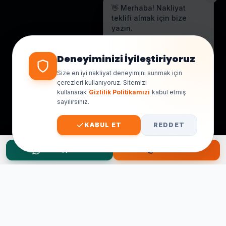
👋 Merhaba! Nakliyat
teklifi almak için bize
yazın.
Genellikle birkaç dakika içinde
yanıt veriyoruz.
Deneyiminizi İyileştiriyoruz
Size en iyi nakliyat deneyimini sunmak için
çerezleri kullanıyoruz. Sitemizi
kullanarak
Gizlilik Politikamızı
kabul etmiş
sayılırsınız.
KABUL ET
REDDET
WhatsApp Teklif
Hemen Ara
Taşınma Planınız mı Var?
Ücretsiz keşif ve fiyat teklifi için hemen arayın.