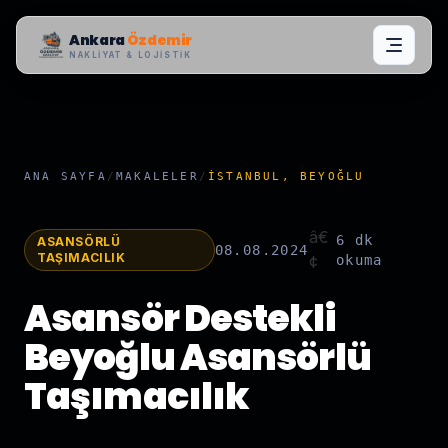
Ankara
Özdemir
NAKLIYAT & LOJISTIK
ANA SAYFA
/
MAKALELER
/
İSTANBUL, BEYOĞLU
â€
6 dk
ASANSÖRLÜ
08.08.2024
TAŞIMACILIK
¢
okuma
Asansör Destekli
Beyoğlu Asansörlü
Taşımacılık