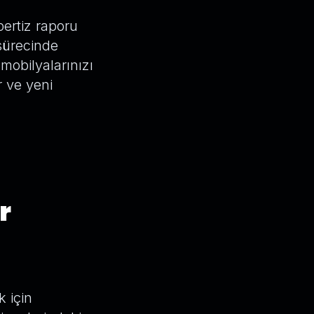
pertiz raporu
sürecinde
mobilyalarınızı
r ve yeni
r
 için