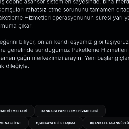
 cephe asansör sistemleri sayesinde, bina merd
komşuları rahatsız etme sorununu tamamen orta
Paketleme Hizmetleri operasyonunun süresi yarı ya
imuma çıkar.
eğerini biliyor, onları kendi eşyamız gibi taşıyor
ra genelinde sunduğumuz Paketleme Hizmetleri a
hemen çağrı merkezimizi arayın. Yeni başlangıçla
k dileğiyle.
EME HIZMETLERI
#
ANKARA PAKETLEME HIZMETLERI
VE NAKLIYAT
#
ÇANKAYA OFIS TAŞIMA
#
ÇANKAYA ASANSÖRLÜ