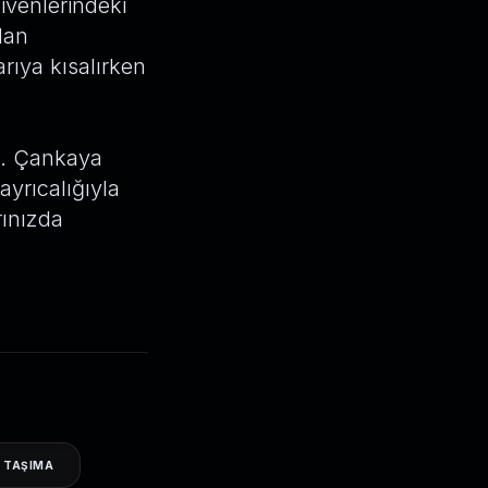
ivenlerindeki
dan
rıya kısalırken
uz. Çankaya
yrıcalığıyla
rınızda
 TAŞIMA