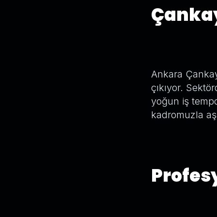
Çankay
Ankara Çankaya
çıkıyor. Sektör
yoğun iş tempo
kadromuzla aşı
Profesy