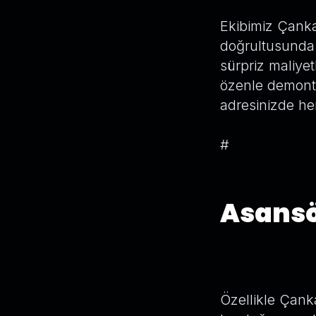
Ekibimiz Çanka
doğrultusunda 
sürpriz maliye
özenle demonte 
adresinizde he
#
Asansö
Özellikle Çank