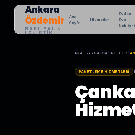
Ankara
Evden
Özdemir
Ana
Hizmetler
Eve
Sayfa
Nakliya
NAKLIYAT &
LOJISTIK
ANA SAYFA
/
MAKALELER
/
A
PAKETLEME HIZMETLERI
Çanka
Hizmet