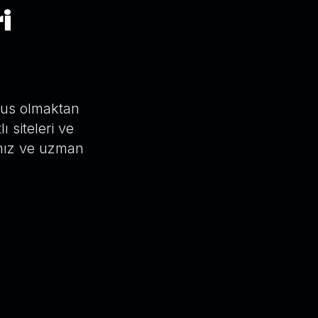
i
abus olmaktan
 siteleri ve
ımız ve uzman