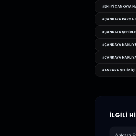
#
EN IYI ÇANKAYA N
#
ÇANKAYA PARÇA 
#
ÇANKAYA ŞEHIRLE
#
ÇANKAYA NAKLIYE
#
ÇANKAYA NAKLIYA
#
ANKARA ŞEHIR IÇI
İLGILI 
Ankara E