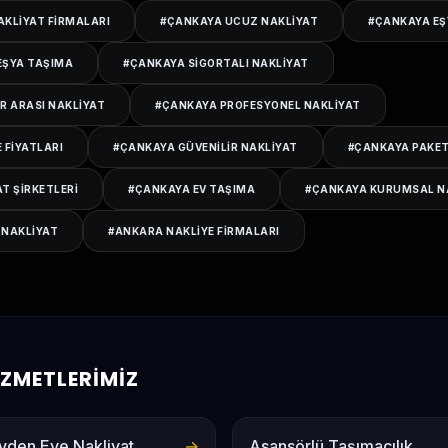
AKLIYAT FIRMALARI
#
ÇANKAYA UCUZ NAKLIYAT
#
ÇANKAYA E
EŞYA TAŞIMA
#
ÇANKAYA SIGORTALI NAKLIYAT
R ARASI NAKLIYAT
#
ÇANKAYA PROFESYONEL NAKLIYAT
 FIYATLARI
#
ÇANKAYA GÜVENILIR NAKLIYAT
#
ÇANKAYA PAKET
T ŞIRKETLERI
#
ÇANKAYA EV TAŞIMA
#
ÇANKAYA KURUMSAL N
 NAKLIYAT
#
ANKARA NAKLIYE FIRMALARI
HIZMETLERIMIZ
vden Eve Nakliyat
→
Asansörlü Taşımacılık