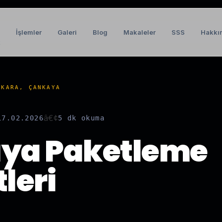
İşlemler
Galeri
Blog
Makaleler
SSS
Hakkı
t
NKARA, ÇANKAYA
â€¢
17.02.2026
5 dk
okuma
ya Paketleme
leri