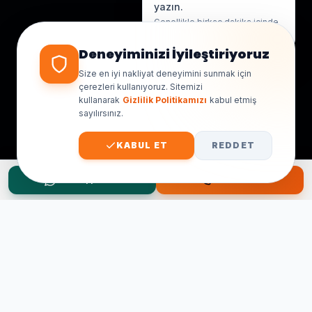
yazın.
Genellikle birkaç dakika içinde
yanıt veriyoruz.
Deneyiminizi İyileştiriyoruz
Size en iyi nakliyat deneyimini sunmak için
çerezleri kullanıyoruz. Sitemizi
kullanarak
Gizlilik Politikamızı
kabul etmiş
sayılırsınız.
KABUL ET
REDDET
WhatsApp Teklif
Hemen Ara
Taşınma Planınız mı Var?
Ücretsiz keşif ve fiyat teklifi için hemen arayın.
0545 656 81 03