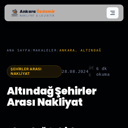
Ankara
Özdemir
NAKLIYAT & LOJISTIK
ANA SAYFA
/
MAKALELER
/
ANKARA, ALTINDAĞ
â€
6 dk
ŞEHIRLER ARASI
28.08.2024
NAKLIYAT
¢
okuma
Altındağ Şehirler
Arası Nakliyat