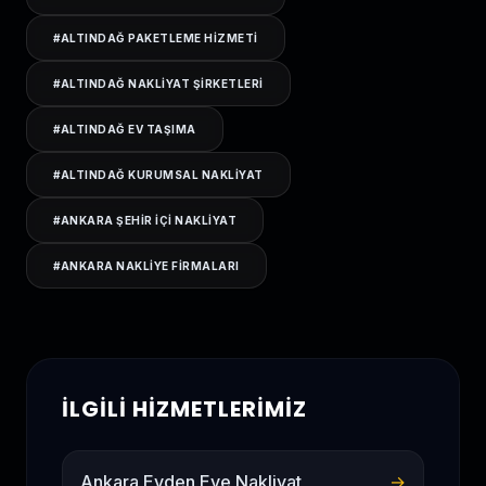
#
ALTINDAĞ PAKETLEME HIZMETI
#
ALTINDAĞ NAKLIYAT ŞIRKETLERI
#
ALTINDAĞ EV TAŞIMA
#
ALTINDAĞ KURUMSAL NAKLIYAT
#
ANKARA ŞEHIR IÇI NAKLIYAT
#
ANKARA NAKLIYE FIRMALARI
İLGILI HIZMETLERIMIZ
Ankara Evden Eve Nakliyat
→