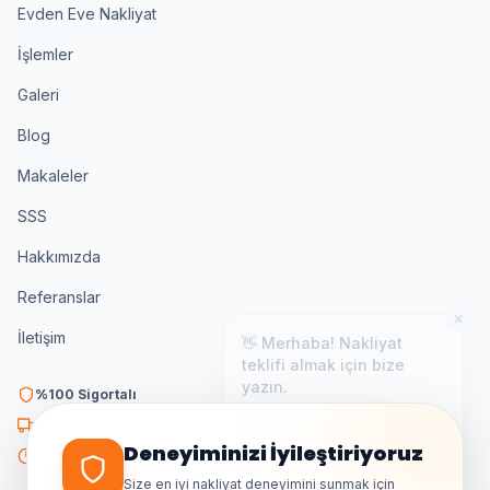
Evden Eve Nakliyat
İşlemler
Galeri
Blog
Makaleler
SSS
Hakkımızda
Referanslar
✕
👋 Merhaba! Nakliyat
İletişim
teklifi almak için bize
yazın.
%100 Sigortalı
Genellikle birkaç dakika içinde
yanıt veriyoruz.
K3 Belgeli
Deneyiminizi İyileştiriyoruz
7/24 Destek
Size en iyi nakliyat deneyimini sunmak için