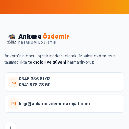
Ankara
Özdemir
PREMIUM LOJISTIK
Ankara'nın öncü lojistik markası olarak, 15 yıldır evden eve
taşımacılıkta
teknoloji ve güveni
harmanlıyoruz.
0545 656 81 03
0541 878 78 60
bilgi@ankaraozdemirnakliyat.com
I