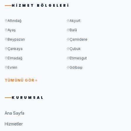
HIZMET BÖLGELERI
Altındağ
Akyurt
Ayaş
Balâ
Beypazarı
Çamlıdere
Çankaya
Çubuk
Elmadağ
Etimesgut
Evren
Gölbaşı
TÜMÜNÜ GÖR
KURUMSAL
Ana Sayfa
Hizmetler