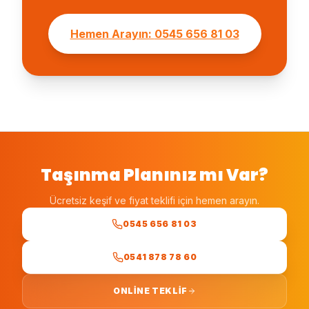
Hemen Arayın:
0545 656 81 03
Taşınma Planınız mı Var?
Ücretsiz keşif ve fiyat teklifi için hemen arayın.
0545 656 81 03
0541 878 78 60
ONLINE TEKLIF