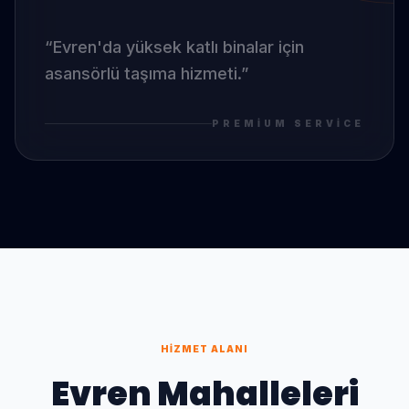
“
Evren
'da
yüksek katlı binalar için
asansörlü taşıma hizmeti.
”
PREMIUM SERVICE
HIZMET ALANI
Evren
Mahalleleri