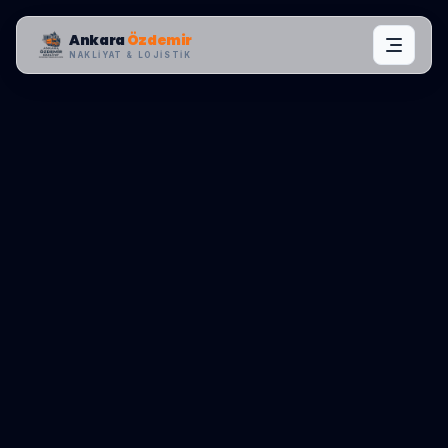
Ankara
Özdemir
NAKLIYAT & LOJISTIK
BÖLGE KONTROL MERKEZI:
EVREN
0545 656 81 03
TEKLIF AL