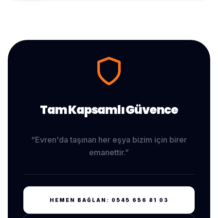
Tam Kapsamlı Güvence
“
Evren
'da taşınan her eşya bizim için birer
emanettir.”
HEMEN BAĞLAN:
0545 656 81 03