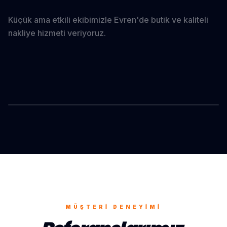
Küçük ama etkili ekibimizle Evren'de butik ve kaliteli
nakliye hizmeti veriyoruz.
EVREN
ONAYLANMIŞ OPERASYON
MÜŞTERI DENEYIMI