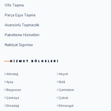
Ofis Taşıma
Parça Eşya Taşıma
Asansörlü Taşımacılık
Paketleme Hizmetleri
Nakliyat Sigortası
HIZMET BÖLGELERI
Altındağ
Akyurt
Ayaş
Balâ
Beypazarı
Çamlıdere
Çankaya
Çubuk
Elmadağ
Etimesgut