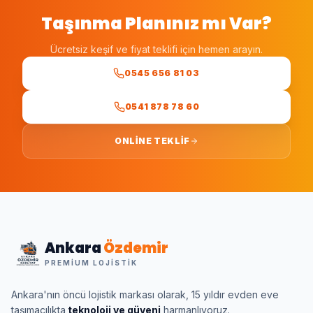
Taşınma Planınız mı Var?
Ücretsiz keşif ve fiyat teklifi için hemen arayın.
0545 656 81 03
0541 878 78 60
ONLINE TEKLIF
Ankara
Özdemir
PREMIUM LOJISTIK
Ankara'nın öncü lojistik markası olarak, 15 yıldır evden eve
taşımacılıkta
teknoloji ve güveni
harmanlıyoruz.