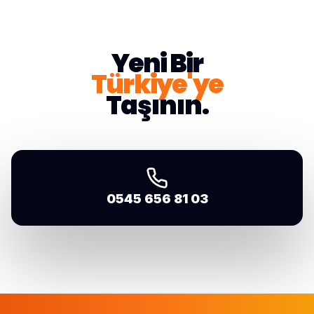
VR
Yeni Bir
Türkiye'ye
Taşının.
0545 656 81 03