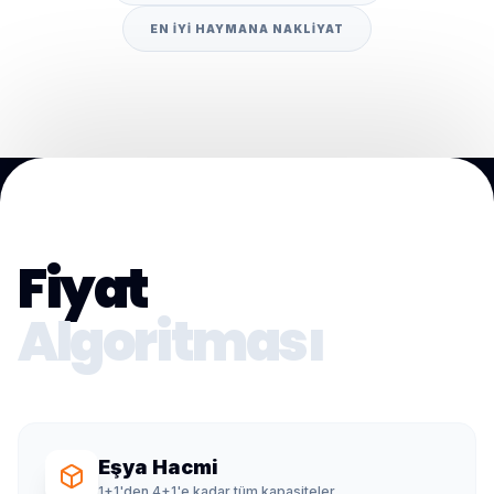
EN IYI HAYMANA NAKLIYAT
Fiyat
Algoritması
Eşya Hacmi
1+1'den 4+1'e kadar tüm kapasiteler