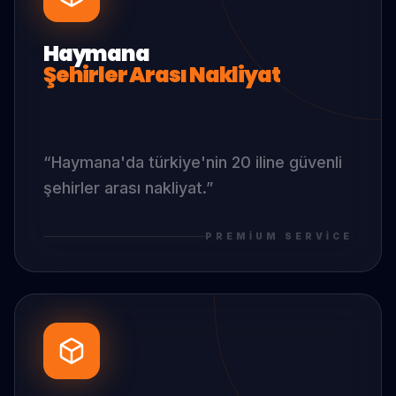
Haymana
Şehirler Arası Nakliyat
“
Haymana
'da
türkiye'nin 20 iline güvenli
şehirler arası nakliyat.
”
PREMIUM SERVICE