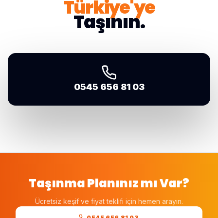
Türkiye'ye
Taşının.
0545 656 81 03
Taşınma Planınız mı Var?
Ücretsiz keşif ve fiyat teklifi için hemen arayın.
0545 656 81 03