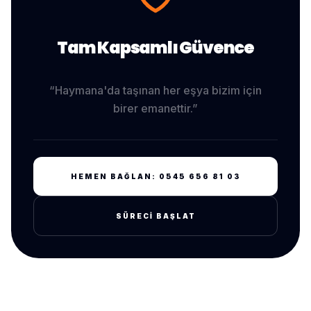
Tam Kapsamlı Güvence
“
Haymana
'da taşınan her eşya bizim için
birer emanettir.”
HEMEN BAĞLAN:
0545 656 81 03
SÜRECI BAŞLAT