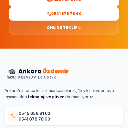
0541 878 78 60
ONLINE TEKLIF
Ankara
Özdemir
PREMIUM LOJISTIK
Ankara'nın öncü lojistik markası olarak, 15 yıldır evden eve
taşımacılıkta
teknoloji ve güveni
harmanlıyoruz.
0545 656 81 03
0541 878 78 60