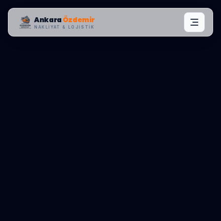
Ankara
Özdemir
NAKLIYAT & LOJISTIK
BÖLGE KONTROL MERKEZI:
HAYMANA
0545 656 81 03
TEKLIF AL