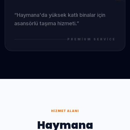
“
Haymana
'da
yüksek katlı binalar için
asansörlü taşıma hizmeti.
”
PREMIUM SERVICE
HIZMET ALANI
Haymana