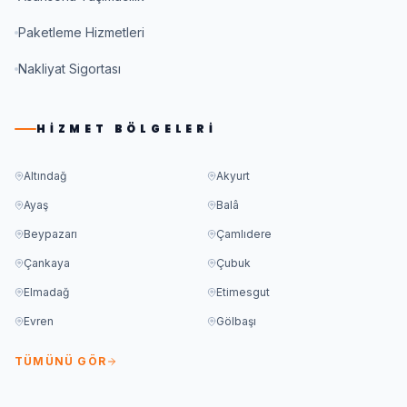
Paketleme Hizmetleri
Nakliyat Sigortası
HIZMET BÖLGELERI
Altındağ
Akyurt
Ayaş
Balâ
Beypazarı
Çamlıdere
Çankaya
Çubuk
Elmadağ
Etimesgut
Evren
Gölbaşı
TÜMÜNÜ GÖR