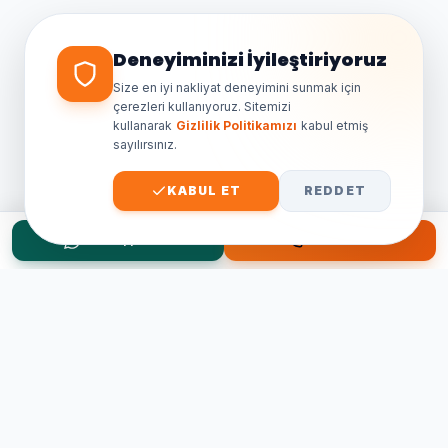
Genellikle birkaç dakika içinde
yanıt veriyoruz.
Deneyiminizi İyileştiriyoruz
Size en iyi nakliyat deneyimini sunmak için
çerezleri kullanıyoruz. Sitemizi
kullanarak
Gizlilik Politikamızı
kabul etmiş
sayılırsınız.
KABUL ET
REDDET
WhatsApp Teklif
Hemen Ara
Taşınma Planınız mı Var?
Ücretsiz keşif ve fiyat teklifi için hemen arayın.
0545 656 81 03