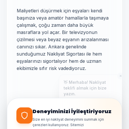
Maliyetleri düşürmek için eşyaları kendi
başınıza veya amatör hamallarla taşımaya
çalışmak, çoğu zaman daha büyük
masraflara yol açar. Bir televizyonun
çizilmesi veya beyaz eşyanın arızalanması
canınızı sıkar. Ankara genelinde
sunduğumuz Nakliyat Sigortası ile hem
eşyalarınızı sigortalıyor hem de uzman
ekibimizle sıfır risk vadediyoruz.
✕
👋 Merhaba! Nakliyat
teklifi almak için bize
yazın.
Genellikle birkaç dakika içinde
yanıt veriyoruz.
Taşınma Günü
Deneyiminizi İyileştiriyoruz
İpuçları
Size en iyi nakliyat deneyimini sunmak için
çerezleri kullanıyoruz. Sitemizi