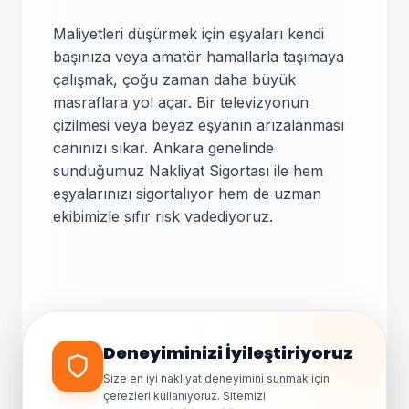
Maliyetleri düşürmek için eşyaları kendi
başınıza veya amatör hamallarla taşımaya
çalışmak, çoğu zaman daha büyük
masraflara yol açar. Bir televizyonun
çizilmesi veya beyaz eşyanın arızalanması
canınızı sıkar. Ankara genelinde
sunduğumuz Nakliyat Sigortası ile hem
eşyalarınızı sigortalıyor hem de uzman
ekibimizle sıfır risk vadediyoruz.
✕
👋 Merhaba! Nakliyat
teklifi almak için bize
yazın.
Genellikle birkaç dakika içinde
yanıt veriyoruz.
Taşınma Günü
Deneyiminizi İyileştiriyoruz
İpuçları
Size en iyi nakliyat deneyimini sunmak için
çerezleri kullanıyoruz. Sitemizi