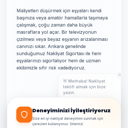
Maliyetleri düşürmek için eşyaları kendi
başınıza veya amatör hamallarla taşımaya
çalışmak, çoğu zaman daha büyük
masraflara yol açar. Bir televizyonun
çizilmesi veya beyaz eşyanın arızalanması
canınızı sıkar. Ankara genelinde
sunduğumuz Nakliyat Sigortası ile hem
eşyalarınızı sigortalıyor hem de uzman
ekibimizle sıfır risk vadediyoruz.
✕
👋 Merhaba! Nakliyat
teklifi almak için bize
yazın.
Genellikle birkaç dakika içinde
yanıt veriyoruz.
Taşınma Günü
Deneyiminizi İyileştiriyoruz
İpuçları
Size en iyi nakliyat deneyimini sunmak için
çerezleri kullanıyoruz. Sitemizi