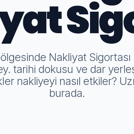
yat Sig
ölgesinde Nakliyat Sigortası
. tarihi dokusu ve dar yerleş
kler nakliyeyi nasıl etkiler? U
burada.