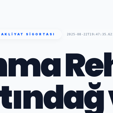
NAKLIYAT SIGORTASI
2025-08-22T19:47:35.62
nma Reh
tındağ