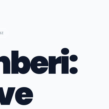
3Z
beri:
 ve