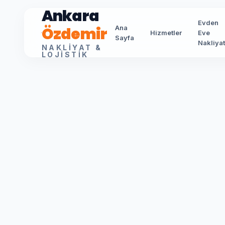
Ankara
Evden
Özdemir
Ana
Hizmetler
Eve
Sayfa
Nakliya
NAKLIYAT &
LOJISTIK