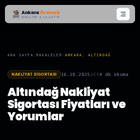
Ankara
Özdemir
NAKLIYAT & LOJISTIK
ANA SAYFA
/
MAKALELER
/
ANKARA, ALTINDAĞ
â€¢
NAKLIYAT SIGORTASI
16.10.2025
4 dk
okuma
Altındağ Nakliyat
Sigortası Fiyatları ve
Yorumlar