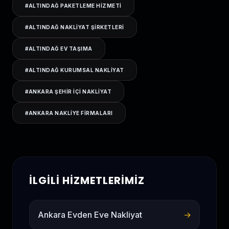
#
ALTINDAĞ PAKETLEME HIZMETI
#
ALTINDAĞ NAKLIYAT ŞIRKETLERI
#
ALTINDAĞ EV TAŞIMA
#
ALTINDAĞ KURUMSAL NAKLIYAT
#
ANKARA ŞEHIR IÇI NAKLIYAT
#
ANKARA NAKLIYE FIRMALARI
İLGILI HIZMETLERIMIZ
Ankara Evden Eve Nakliyat
→