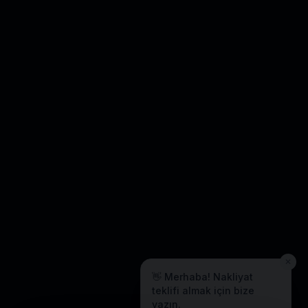
✕
👋 Merhaba! Nakliyat
teklifi almak için bize
yazın.