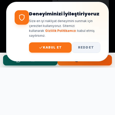
Genellikle birkaç dakika içinde
yanıt veriyoruz.
Deneyiminizi İyileştiriyoruz
Size en iyi nakliyat deneyimini sunmak için
çerezleri kullanıyoruz. Sitemizi
kullanarak
Gizlilik Politikamızı
kabul etmiş
sayılırsınız.
KABUL ET
REDDET
WhatsApp Teklif
Hemen Ara
Taşınma Planınız mı Var?
Ücretsiz keşif ve fiyat teklifi için hemen arayın.
0545 656 81 03
0541 878 78 60