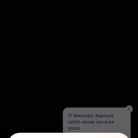
✕
👋 Merhaba! Nakliyat
teklifi almak için bize
yazın.
Genellikle birkaç dakika içinde
yanıt veriyoruz.