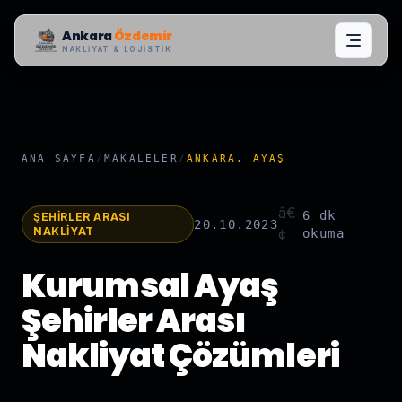
Ankara
Özdemir
NAKLIYAT & LOJISTIK
ANA SAYFA
/
MAKALELER
/
ANKARA, AYAŞ
â€
6 dk
ŞEHIRLER ARASI
20.10.2023
NAKLIYAT
¢
okuma
Kurumsal Ayaş
Şehirler Arası
Nakliyat Çözümleri