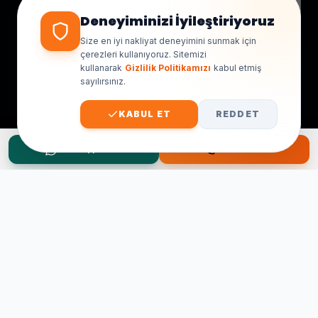
Deneyiminizi İyileştiriyoruz
Size en iyi nakliyat deneyimini sunmak için
çerezleri kullanıyoruz. Sitemizi
kullanarak
Gizlilik Politikamızı
kabul etmiş
sayılırsınız.
KABUL ET
REDDET
WhatsApp Teklif
Hemen Ara
Taşınma Planınız mı Var?
Ücretsiz keşif ve fiyat teklifi için hemen arayın.
0545 656 81 03
0541 878 78 60