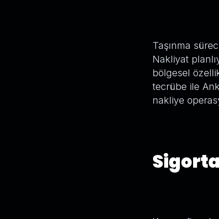
Taşınma süreci
Nakliyat planl
bölgesel özellik
tecrübe ile Ank
nakliye operas
Sigort