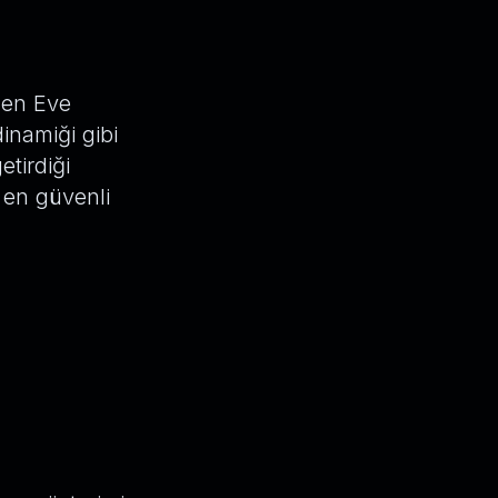
den Eve
inamiği gibi
etirdiği
e en güvenli