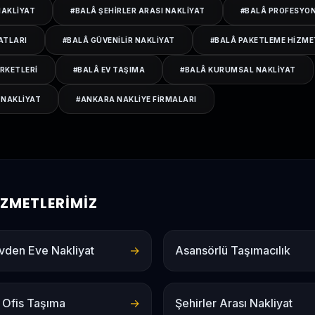
NAKLIYAT
#
BALÂ ŞEHIRLER ARASI NAKLIYAT
#
BALÂ PROFESYON
ATLARI
#
BALÂ GÜVENILIR NAKLIYAT
#
BALÂ PAKETLEME HIZME
IRKETLERI
#
BALÂ EV TAŞIMA
#
BALÂ KURUMSAL NAKLIYAT
 NAKLIYAT
#
ANKARA NAKLIYE FIRMALARI
HIZMETLERIMIZ
vden Eve Nakliyat
→
Asansörlü Taşımacılık
 Ofis Taşıma
→
Şehirler Arası Nakliyat