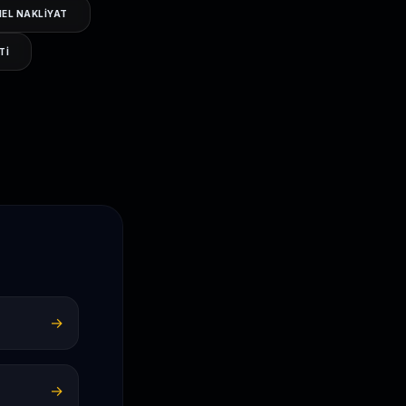
EL NAKLIYAT
TI
→
→