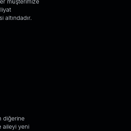
her müşterimize
liyat
i altındadır.
n diğerine
aileyi yeni