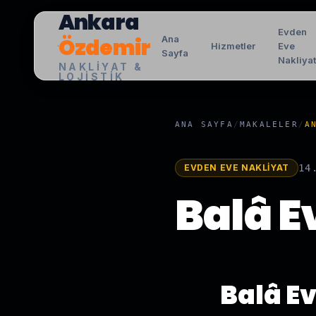
Ankara
Evden
Özdemir
Ana
Hizmetler
Eve
Sayfa
Nakliya
NAKLIYAT &
LOJISTIK
ANA SAYFA
/
MAKALELER
/
A
EVDEN EVE NAKLIYAT
14
Balâ E
Balâ E