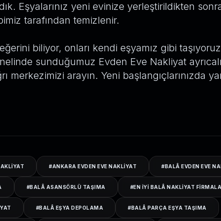
dık. Eşyalarınız yeni evinize yerleştirildikten son
ibimiz tarafından temizlenir.
eğerini biliyor, onları kendi eşyamız gibi taşıyoruz
nelinde sunduğumuz Evden Eve Nakliyat ayrıcalı
rı merkezimizi arayın. Yeni başlangıçlarınızda y
NAKLIYAT
#
ANKARA EVDEN EVE NAKLIYAT
#
BALÂ EVDEN EVE NA
A
#
BALÂ ASANSÖRLÜ TAŞIMA
#
EN IYI BALÂ NAKLIYAT FIRMALA
IYAT
#
BALÂ EŞYA DEPOLAMA
#
BALÂ PARÇA EŞYA TAŞIMA