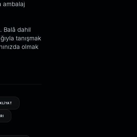
ra ambalaj
. Balâ dahil
ğıyla tanışmak
anınızda olmak
KLIYAT
RI