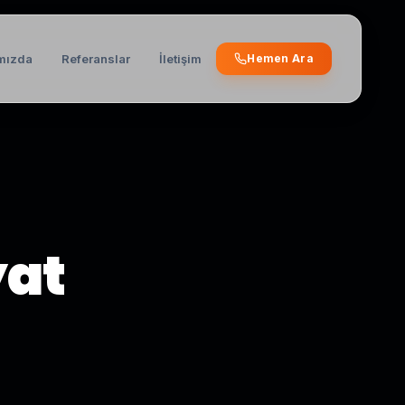
mızda
Referanslar
İletişim
Hemen Ara
yat