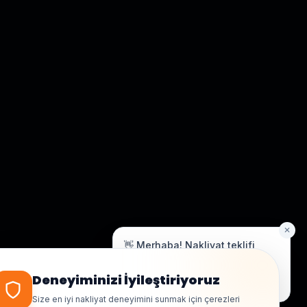
✕
👋 Merhaba! Nakliyat teklifi
almak için bize yazın.
Genellikle birkaç dakika içinde yanıt
Deneyiminizi İyileştiriyoruz
veriyoruz.
Size en iyi nakliyat deneyimini sunmak için çerezleri