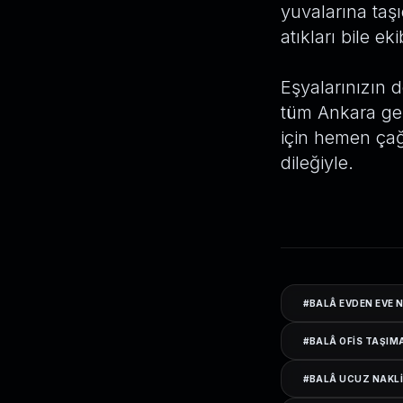
yuvalarına taşı
atıkları bile ek
Eşyalarınızın d
tüm Ankara ge
için hemen çağ
dileğiyle.
#
BALÂ EVDEN EVE 
#
BALÂ OFIS TAŞIM
#
BALÂ UCUZ NAKL