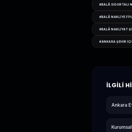
#
BALÂ SIGORTALI 
#
BALÂ NAKLIYE FIY
#
BALÂ NAKLIYAT Ş
#
ANKARA ŞEHIR IÇI
İLGILI 
Ankara E
Kurumsal