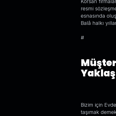
Korsan firmala
resmi sözleşme
esnasında oluşa
Balâ halkı yıll
#
Müşter
Yakla
Bizim için Evd
taşımak demek 