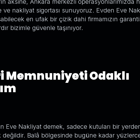
rın aksine, Ankara merkezli operasyonlarımızda 
 ve nakliyat sigortası sunuyoruz. Evden Eve Nak
bilecek en ufak bir çizik dahi firmamızın garantis
ardır bizimle güvenle taşınıyor.
i Memnuniyeti Odaklı
şım
en Eve Nakliyat demek, sadece kutuları bir yerde
değildir. Balâ bölgesinde bugüne kadar yüzlerce 