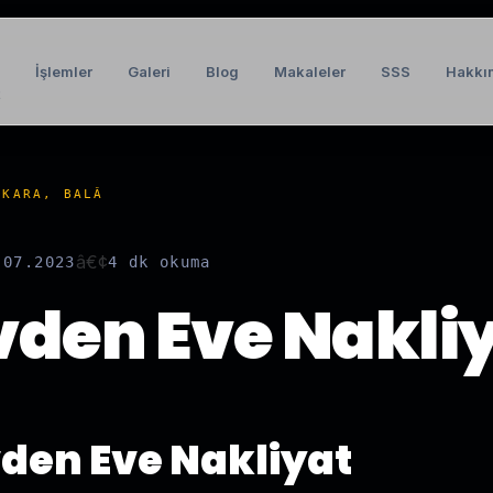
İşlemler
Galeri
Blog
Makaleler
SSS
Hakkı
t
NKARA, BALÂ
â€¢
.07.2023
4 dk
okuma
vden Eve Nakli
vden Eve Nakliyat