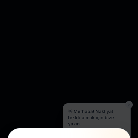
✕
👋 Merhaba! Nakliyat
teklifi almak için bize
yazın.
Genellikle birkaç dakika içinde
yanıt veriyoruz.