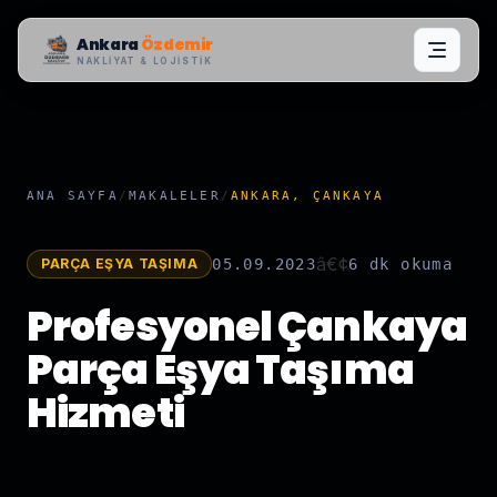
Ankara
Özdemir
NAKLIYAT & LOJISTIK
ANA SAYFA
/
MAKALELER
/
ANKARA, ÇANKAYA
â€¢
PARÇA EŞYA TAŞIMA
05.09.2023
6 dk
okuma
Profesyonel Çankaya
Parça Eşya Taşıma
Hizmeti