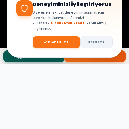
Deneyiminizi İyileştiriyoruz
Size en iyi nakliyat deneyimini sunmak için
çerezleri kullanıyoruz. Sitemizi
kullanarak
Gizlilik Politikamızı
kabul etmiş
sayılırsınız.
KABUL ET
REDDET
WhatsApp Teklif
Hemen Ara
Taşınma Planınız mı Var?
Ücretsiz keşif ve fiyat teklifi için hemen arayın.
0545 656 81 03
0541 878 78 60