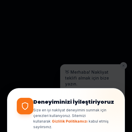
✕
👋 Merhaba! Nakliyat
teklifi almak için bize
yazın.
Genellikle birkaç dakika içinde
yanıt veriyoruz.
Deneyiminizi İyileştiriyoruz
Size en iyi nakliyat deneyimini sunmak için
çerezleri kullanıyoruz. Sitemizi
kullanarak
Gizlilik Politikamızı
kabul etmiş
sayılırsınız.