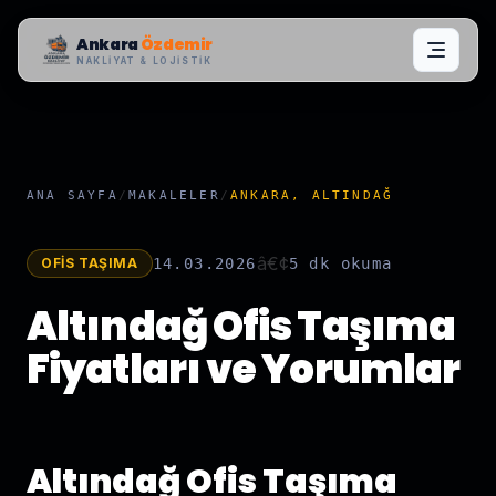
Ankara
Özdemir
NAKLIYAT & LOJISTIK
ANA SAYFA
/
MAKALELER
/
ANKARA, ALTINDAĞ
â€¢
OFIS TAŞIMA
14.03.2026
5 dk
okuma
Altındağ Ofis Taşıma
Fiyatları ve Yorumlar
Altındağ Ofis Taşıma