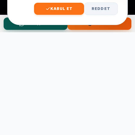
KABUL ET
REDDET
WhatsApp Teklif
Hemen Ara
Taşınma Planınız mı Var?
Ücretsiz keşif ve fiyat teklifi için hemen arayın.
0545 656 81 03
0541 878 78 60
ONLINE TEKLIF