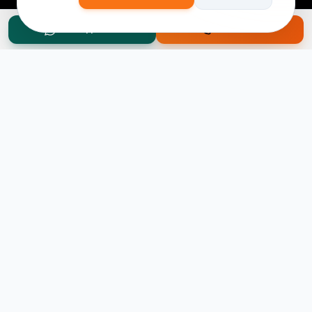
WhatsApp Teklif
Hemen Ara
Taşınma Planınız mı Var?
Ücretsiz keşif ve fiyat teklifi için hemen arayın.
0545 656 81 03
0541 878 78 60
ONLINE TEKLIF