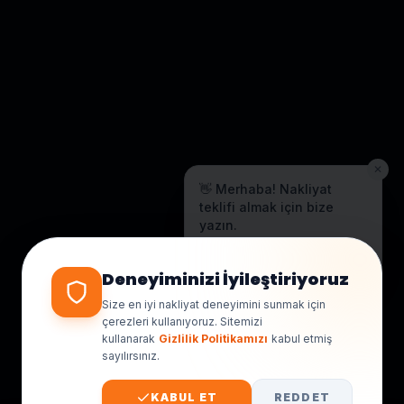
✕
👋 Merhaba! Nakliyat
teklifi almak için bize
yazın.
Genellikle birkaç dakika içinde
yanıt veriyoruz.
Deneyiminizi İyileştiriyoruz
Size en iyi nakliyat deneyimini sunmak için
çerezleri kullanıyoruz. Sitemizi
kullanarak
Gizlilik Politikamızı
kabul etmiş
sayılırsınız.
KABUL ET
REDDET