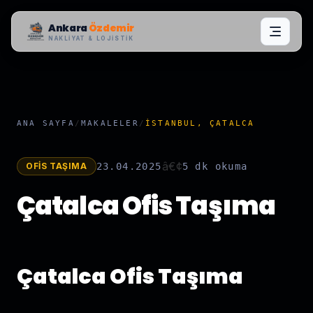
Ankara
Özdemir
NAKLIYAT & LOJISTIK
ANA SAYFA
/
MAKALELER
/
İSTANBUL, ÇATALCA
â€¢
OFIS TAŞIMA
23.04.2025
5 dk
okuma
Çatalca Ofis Taşıma
Çatalca Ofis Taşıma