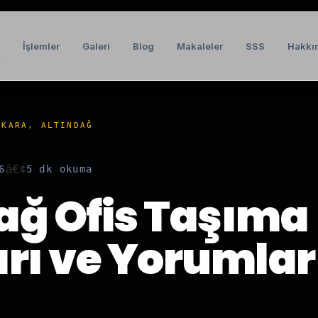
İşlemler
Galeri
Blog
Makaleler
SSS
Hakkı
t
NKARA, ALTINDAĞ
â€¢
6
5 dk
okuma
ağ Ofis Taşıma
arı ve Yorumlar