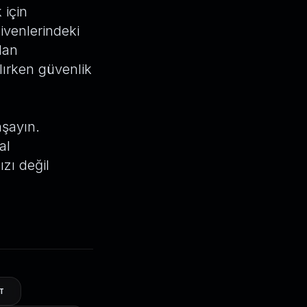
 için
ivenlerindeki
dan
lırken güvenlik
aşayın.
al
zı değil
T