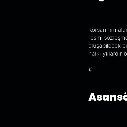
Korsan firmala
resmi sözleşme
oluşabilecek en
halkı yıllardır 
#
Asansö