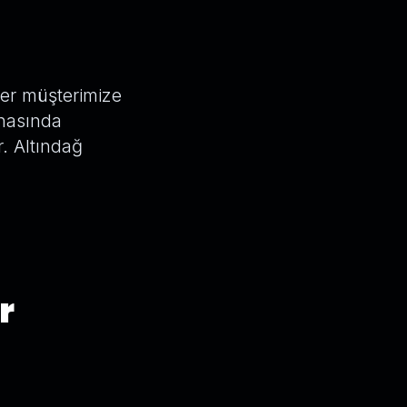
her müşterimize
snasında
r. Altındağ
r