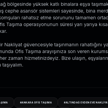
dağ bölgesinde yüksek katlı binalara eşya taşımak
 cephe asansör sistemleri sayesinde, bina merd
komşuları rahatsız etme sorununu tamamen orta
Ofis Taşıma operasyonunun süresi yarı yarıya kısa
ar.
 Nakliyat güvencesiyle taşınmanın rahatlığını y
munda Ofis Taşıma arayışınıza son veren kurums
er zaman hizmetinizdeyiz. Bize ulaşın, eşyalarını
taşıyalım.
AŞIMA
#
ANKARA OFIS TAŞIMA
#
ALTINDAĞ EVDEN EVE NAKLIYA