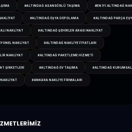
AŞIMA
#
ALTINDAĞ ASANSÖRLÜ TAŞIMA
#
EN IYI ALTINDAĞ NA
NAKLIYAT
#
ALTINDAĞ EŞYA DEPOLAMA
#
ALTINDAĞ PARÇA EŞ
ALI NAKLIYAT
#
ALTINDAĞ ŞEHIRLER ARASI NAKLIYAT
SYONEL NAKLIYAT
#
ALTINDAĞ NAKLIYE FIYATLARI
LIR NAKLIYAT
#
ALTINDAĞ PAKETLEME HIZMETI
AT ŞIRKETLERI
#
ALTINDAĞ EV TAŞIMA
#
ALTINDAĞ KURUMSAL
 NAKLIYAT
#
ANKARA NAKLIYE FIRMALARI
HIZMETLERIMIZ