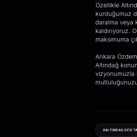
Özellikle Altın
kurduğumuz dış
daralma veya 
kaldırıyoruz. 
maksimuma çık
Ankara Özdemir
Altındağ konu
vizyonumuzla h
mutluluğunuzu 
#
ALTINDAĞ OFIS T