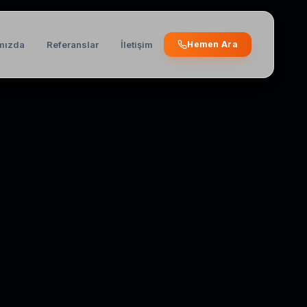
mızda
Referanslar
İletişim
Hemen Ara