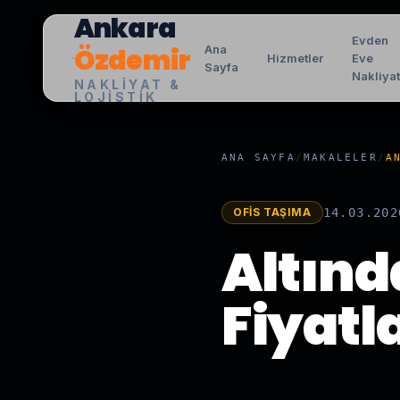
Ankara
Evden
Özdemir
Ana
Hizmetler
Eve
Sayfa
Nakliya
NAKLIYAT &
LOJISTIK
ANA SAYFA
/
MAKALELER
/
A
OFIS TAŞIMA
14.03.202
Altınd
Fiyatl