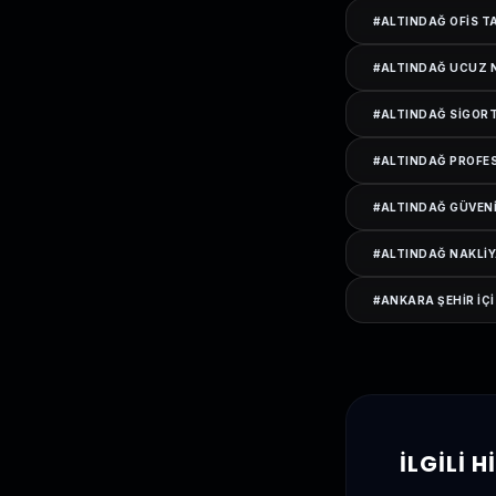
#
ALTINDAĞ OFIS T
#
ALTINDAĞ UCUZ 
#
ALTINDAĞ SIGORT
#
ALTINDAĞ PROFE
#
ALTINDAĞ GÜVENI
#
ALTINDAĞ NAKLIY
#
ANKARA ŞEHIR IÇI
İLGILI 