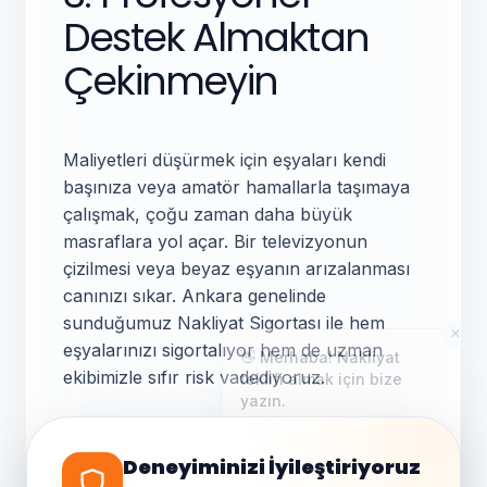
Destek Almaktan
Çekinmeyin
Maliyetleri düşürmek için eşyaları kendi
başınıza veya amatör hamallarla taşımaya
çalışmak, çoğu zaman daha büyük
masraflara yol açar. Bir televizyonun
çizilmesi veya beyaz eşyanın arızalanması
canınızı sıkar. Ankara genelinde
sunduğumuz Nakliyat Sigortası ile hem
✕
eşyalarınızı sigortalıyor hem de uzman
👋 Merhaba! Nakliyat
teklifi almak için bize
ekibimizle sıfır risk vadediyoruz.
yazın.
Genellikle birkaç dakika içinde
yanıt veriyoruz.
Deneyiminizi İyileştiriyoruz