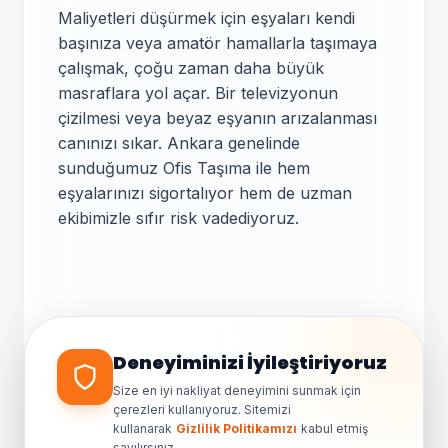
Maliyetleri düşürmek için eşyaları kendi
başınıza veya amatör hamallarla taşımaya
çalışmak, çoğu zaman daha büyük
masraflara yol açar. Bir televizyonun
çizilmesi veya beyaz eşyanın arızalanması
canınızı sıkar. Ankara genelinde
sunduğumuz Ofis Taşıma ile hem
eşyalarınızı sigortalıyor hem de uzman
ekibimizle sıfır risk vadediyoruz.
✕
👋 Merhaba! Nakliyat
teklifi almak için bize
yazın.
Genellikle birkaç dakika içinde
yanıt veriyoruz.
Sözleşmesiz Taşıma
Deneyiminizi İyileştiriyoruz
Yapmayın!
Size en iyi nakliyat deneyimini sunmak için
çerezleri kullanıyoruz. Sitemizi
kullanarak
Gizlilik Politikamızı
kabul etmiş
sayılırsınız.