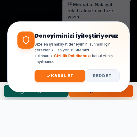
👋 Merhaba! Nakliyat
teklifi almak için bize
yazın.
Genellikle birkaç dakika içinde
yanıt veriyoruz.
Deneyiminizi İyileştiriyoruz
Size en iyi nakliyat deneyimini sunmak için
çerezleri kullanıyoruz. Sitemizi
kullanarak
Gizlilik Politikamızı
kabul etmiş
sayılırsınız.
KABUL ET
REDDET
WhatsApp Teklif
Hemen Ara
Taşınma Planınız mı Var?
Ücretsiz keşif ve fiyat teklifi için hemen arayın.