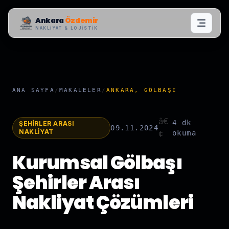
Ankara
Özdemir
NAKLIYAT & LOJISTIK
ANA SAYFA
/
MAKALELER
/
ANKARA, GÖLBAŞI
â€
4 dk
ŞEHIRLER ARASI
09.11.2024
NAKLIYAT
¢
okuma
Kurumsal Gölbaşı
Şehirler Arası
Nakliyat Çözümleri