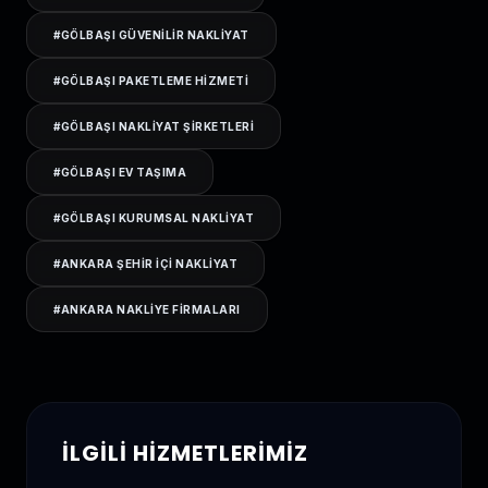
#
GÖLBAŞI GÜVENILIR NAKLIYAT
#
GÖLBAŞI PAKETLEME HIZMETI
#
GÖLBAŞI NAKLIYAT ŞIRKETLERI
#
GÖLBAŞI EV TAŞIMA
#
GÖLBAŞI KURUMSAL NAKLIYAT
#
ANKARA ŞEHIR IÇI NAKLIYAT
#
ANKARA NAKLIYE FIRMALARI
İLGILI HIZMETLERIMIZ