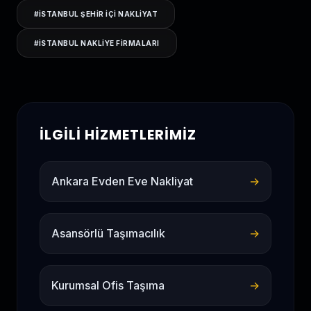
#
ISTANBUL ŞEHIR IÇI NAKLIYAT
#
ISTANBUL NAKLIYE FIRMALARI
İLGILI HIZMETLERIMIZ
Ankara Evden Eve Nakliyat
→
Asansörlü Taşımacılık
→
Kurumsal Ofis Taşıma
→