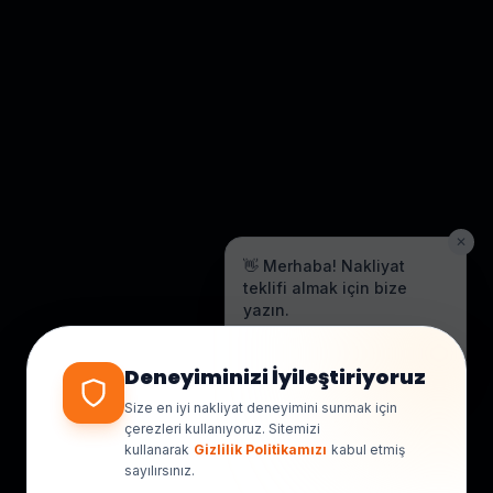
✕
👋 Merhaba! Nakliyat
teklifi almak için bize
yazın.
Genellikle birkaç dakika içinde
yanıt veriyoruz.
Deneyiminizi İyileştiriyoruz
Size en iyi nakliyat deneyimini sunmak için
çerezleri kullanıyoruz. Sitemizi
kullanarak
Gizlilik Politikamızı
kabul etmiş
sayılırsınız.