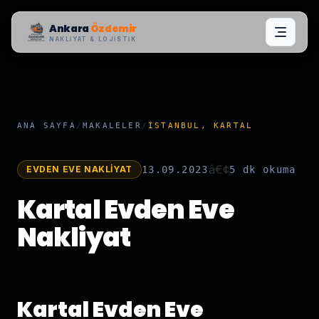
Ankara
Özdemir
NAKLIYAT & LOJISTIK
ANA SAYFA
/
MAKALELER
/
İSTANBUL, KARTAL
â€¢
EVDEN EVE NAKLIYAT
13.09.2023
5 dk
okuma
Kartal Evden Eve
Nakliyat
Kartal Evden Eve