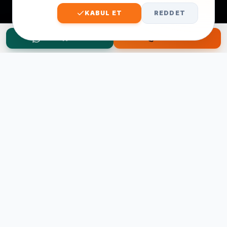
KABUL ET
REDDET
WhatsApp Teklif
Hemen Ara
Taşınma Planınız mı Var?
Ücretsiz keşif ve fiyat teklifi için hemen arayın.
0545 656 81 03
0541 878 78 60
ONLINE TEKLIF