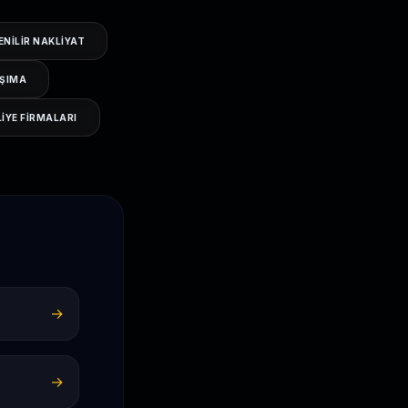
NILIR NAKLIYAT
AŞIMA
IYE FIRMALARI
→
→