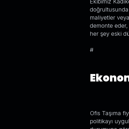
Ekibimiz Kadıkö
doğrultusunda 
maliyetler vey
demonte eder, t
her şey eski d
#
Ekonom
Ofis Taşıma fi
politikayı uyg