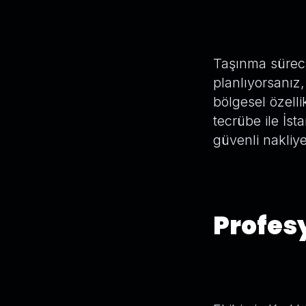
Taşınma süreci
planlıyorsanız, 
bölgesel özellik
tecrübe ile İst
güvenli nakliy
Profesy