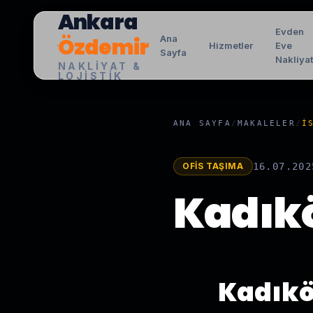
Ankara
Evden
Özdemir
Ana
Hizmetler
Eve
Sayfa
Nakliya
NAKLIYAT &
LOJISTIK
ANA SAYFA
/
MAKALELER
/
İ
OFIS TAŞIMA
16.07.202
Kadıkö
Kadıkö