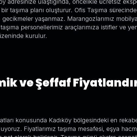
y adresinize ulaştığında, öncelikle ücretsiz eksp
bir taşıma planı oluşturur. Ofis Taşıma sürecinde
a gecikmeler yaşanmaz. Marangozlarımız mobilyal
aşıma personellerimiz araçlarımıza istifler ve ye
üzeninde kurulur.
ik ve Şeffaf Fiyatland
yatları konusunda Kadıköy bölgesindeki en rekabet
uluyoruz. Fiyatlarımız taşıma mesafesi, eşya hacm