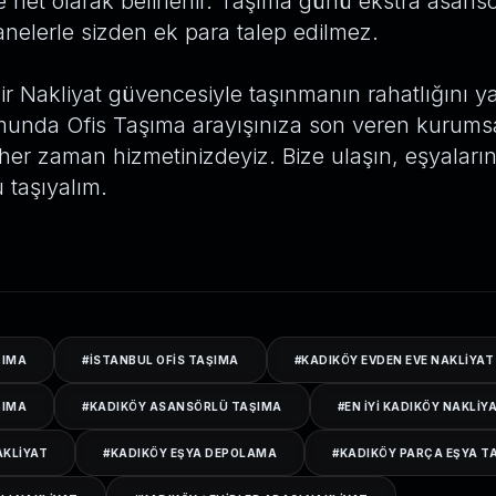
net olarak belirlenir. Taşıma günü ekstra asansör
anelerle sizden ek para talep edilmez.
 Nakliyat güvencesiyle taşınmanın rahatlığını y
unda Ofis Taşıma arayışınıza son veren kurums
er zaman hizmetinizdeyiz. Bize ulaşın, eşyalarını
taşıyalım.
ŞIMA
#
ISTANBUL OFIS TAŞIMA
#
KADIKÖY EVDEN EVE NAKLIYAT
ŞIMA
#
KADIKÖY ASANSÖRLÜ TAŞIMA
#
EN IYI KADIKÖY NAKLIY
AKLIYAT
#
KADIKÖY EŞYA DEPOLAMA
#
KADIKÖY PARÇA EŞYA T