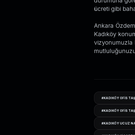
durumuna göre 
ücreti gibi bah
Ankara Özdemir
Kadıköy konum
vizyonumuzla h
mutluluğunuzu 
#
KADIKÖY OFIS TA
#
KADIKÖY OFIS TA
#
KADIKÖY UCUZ N