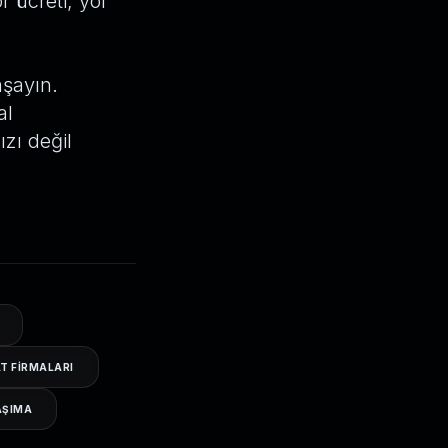
 ücreti, yol
aşayın.
al
zı değil
AT FIRMALARI
AŞIMA