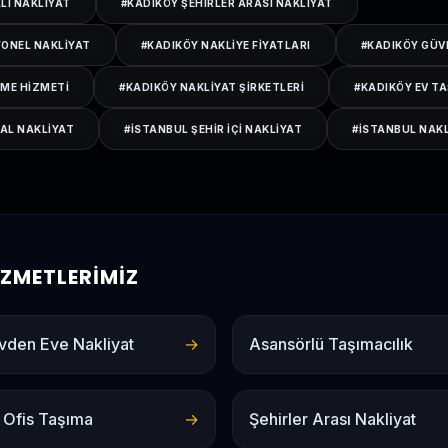
LI NAKLIYAT
#
KADIKÖY ŞEHIRLER ARASI NAKLIYAT
ONEL NAKLIYAT
#
KADIKÖY NAKLIYE FIYATLARI
#
KADIKÖY GÜVE
ME HIZMETI
#
KADIKÖY NAKLIYAT ŞIRKETLERI
#
KADIKÖY EV T
AL NAKLIYAT
#
ISTANBUL ŞEHIR IÇI NAKLIYAT
#
ISTANBUL NAKL
HIZMETLERIMIZ
vden Eve Nakliyat
→
Asansörlü Taşımacılık
 Ofis Taşıma
→
Şehirler Arası Nakliyat