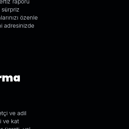
ertiz raporu
 sürpriz
arınızı özenle
ni adresinizde
ırma
çi ve adil
i ve kat