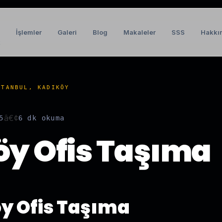
İşlemler
Galeri
Blog
Makaleler
SSS
Hakkı
t
STANBUL, KADIKÖY
â€¢
5
6 dk
okuma
y Ofis Taşıma
y Ofis Taşıma