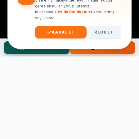
Size en iyi nakliyat deneyimini sunmak için
çerezleri kullanıyoruz. Sitemizi
kullanarak
Gizlilik Politikamızı
kabul etmiş
sayılırsınız.
KABUL ET
REDDET
WhatsApp Teklif
Hemen Ara
Taşınma Planınız mı Var?
Ücretsiz keşif ve fiyat teklifi için hemen arayın.
0545 656 81 03
0541 878 78 60
ONLINE TEKLIF