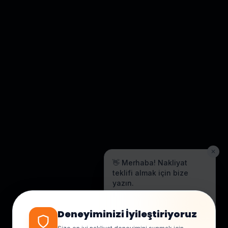
✕
👋 Merhaba! Nakliyat
teklifi almak için bize
yazın.
Genellikle birkaç dakika içinde
yanıt veriyoruz.
Deneyiminizi İyileştiriyoruz