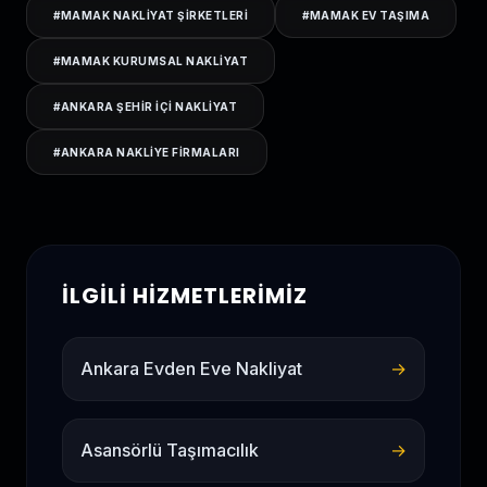
#
MAMAK NAKLIYAT ŞIRKETLERI
#
MAMAK EV TAŞIMA
#
MAMAK KURUMSAL NAKLIYAT
#
ANKARA ŞEHIR IÇI NAKLIYAT
#
ANKARA NAKLIYE FIRMALARI
İLGILI HIZMETLERIMIZ
Ankara Evden Eve Nakliyat
→
Asansörlü Taşımacılık
→