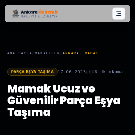
Ankara
Özdemir
NAKLIYAT & LOJISTIK
ANA SAYFA
/
MAKALELER
/
ANKARA, MAMAK
â€¢
PARÇA EŞYA TAŞIMA
17.06.2023
6 dk
okuma
Mamak Ucuz ve
Güvenilir Parça Eşya
Taşıma