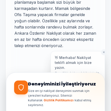
planlamaya başlamak sizi büyük bir
karmaşadan kurtarır. Mamak bölgesinde
Ofis Taşıma yapacak firmalar genelde
yoğun olabilir. Özellikle yaz aylarında ve
hafta sonlarında randevu bulmak zorlaşır.
Ankara Özdemir Nakliyat olarak her zaman
en az bir hafta önceden ücretsiz ekspertiz
talep etmenizi öneriyoruz.
✕
👋 Merhaba! Nakliyat
teklifi almak için bize
yazın.
Genellikle birkaç dakika içinde
yanıt veriyoruz.
Taşınma Günü
Deneyiminizi İyileştiriyoruz
İpuçları
Size en iyi nakliyat deneyimini sunmak için
çerezleri kullanıyoruz. Sitemizi
kullanarak
Gizlilik Politikamızı
kabul etmiş
sayılırsınız.
Taşınma sabahı değerli eşyalarınızı (altın,