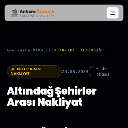
Ankara
Özdemir
NAKLIYAT & LOJISTIK
ANA SAYFA
/
MAKALELER
/
ANKARA, ALTINDAĞ
â€
6 dk
ŞEHIRLER ARASI
28.08.2024
NAKLIYAT
¢
okuma
Altındağ Şehirler
Arası Nakliyat