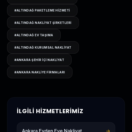
#
ALTINDAĞ PAKETLEME HIZMETI
#
ALTINDAĞ NAKLIYAT ŞIRKETLERI
#
ALTINDAĞ EV TAŞIMA
#
ALTINDAĞ KURUMSAL NAKLIYAT
#
ANKARA ŞEHIR IÇI NAKLIYAT
#
ANKARA NAKLIYE FIRMALARI
İLGILI HIZMETLERIMIZ
Ankara Evden Eve Nakliyat
→