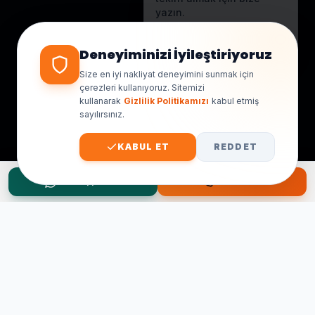
yazın.
Genellikle birkaç dakika içinde
yanıt veriyoruz.
Deneyiminizi İyileştiriyoruz
Size en iyi nakliyat deneyimini sunmak için
çerezleri kullanıyoruz. Sitemizi
kullanarak
Gizlilik Politikamızı
kabul etmiş
sayılırsınız.
KABUL ET
REDDET
WhatsApp Teklif
Hemen Ara
Taşınma Planınız mı Var?
Ücretsiz keşif ve fiyat teklifi için hemen arayın.
0545 656 81 03