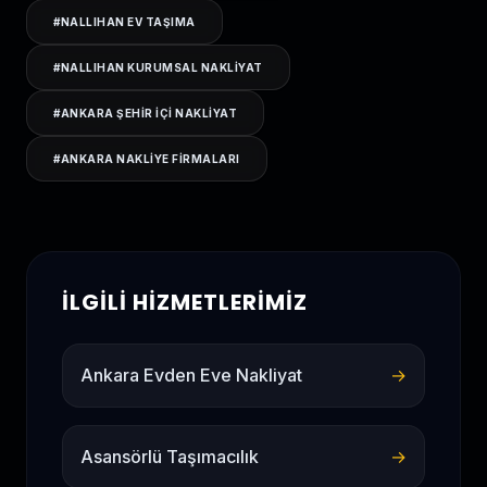
#
NALLIHAN EV TAŞIMA
#
NALLIHAN KURUMSAL NAKLIYAT
#
ANKARA ŞEHIR IÇI NAKLIYAT
#
ANKARA NAKLIYE FIRMALARI
İLGILI HIZMETLERIMIZ
Ankara Evden Eve Nakliyat
→
Asansörlü Taşımacılık
→