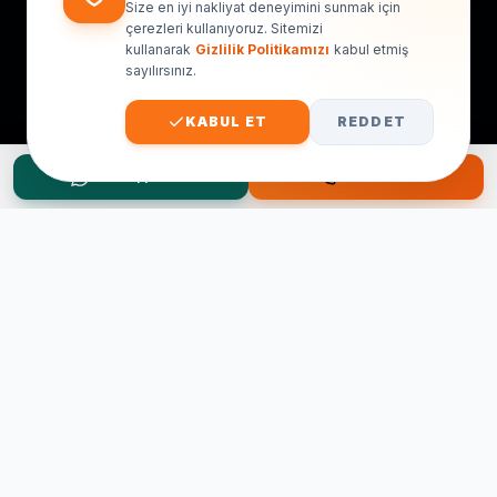
Size en iyi nakliyat deneyimini sunmak için
çerezleri kullanıyoruz. Sitemizi
kullanarak
Gizlilik Politikamızı
kabul etmiş
sayılırsınız.
KABUL ET
REDDET
WhatsApp Teklif
Hemen Ara
Taşınma Planınız mı Var?
Ücretsiz keşif ve fiyat teklifi için hemen arayın.
0545 656 81 03
0541 878 78 60
ONLINE TEKLIF