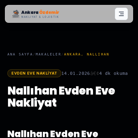
Ankara
Özdemir
NAKLIYAT & LOJISTIK
ANA SAYFA
/
MAKALELER
/
ANKARA, NALLIHAN
â€¢
EVDEN EVE NAKLIYAT
14.01.2026
4 dk
okuma
Nallıhan Evden Eve
Nakliyat
Nallıhan Evden Eve