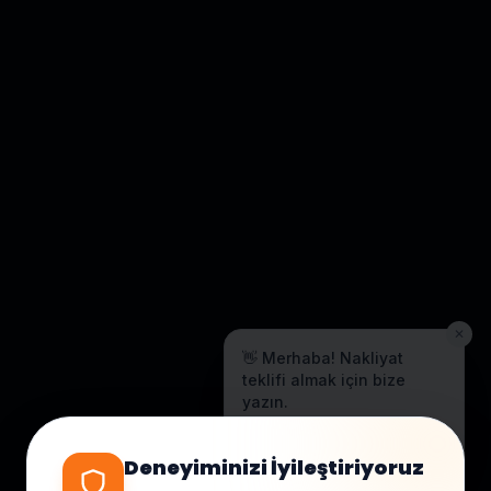
✕
👋 Merhaba! Nakliyat
teklifi almak için bize
yazın.
Genellikle birkaç dakika içinde
yanıt veriyoruz.
Deneyiminizi İyileştiriyoruz