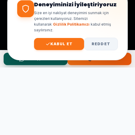
Deneyiminizi İyileştiriyoruz
Size en iyi nakliyat deneyimini sunmak için
çerezleri kullanıyoruz. Sitemizi
kullanarak
Gizlilik Politikamızı
kabul etmiş
sayılırsınız.
KABUL ET
REDDET
WhatsApp Teklif
Hemen Ara
Taşınma Planınız mı Var?
Ücretsiz keşif ve fiyat teklifi için hemen arayın.
0545 656 81 03
0541 878 78 60