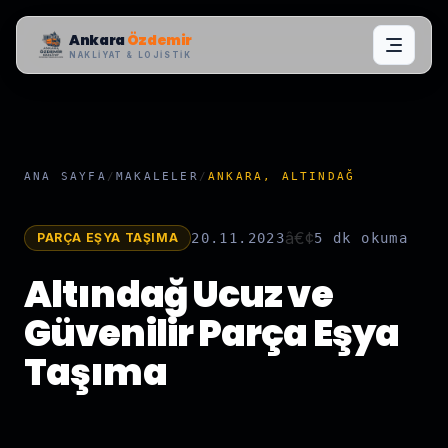
Ankara
Özdemir
NAKLIYAT & LOJISTIK
ANA SAYFA
/
MAKALELER
/
ANKARA, ALTINDAĞ
â€¢
PARÇA EŞYA TAŞIMA
20.11.2023
5 dk
okuma
Altındağ Ucuz ve
Güvenilir Parça Eşya
Taşıma