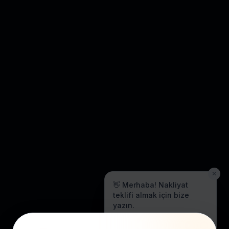
✕
👋 Merhaba! Nakliyat
teklifi almak için bize
yazın.
Genellikle birkaç dakika içinde
yanıt veriyoruz.