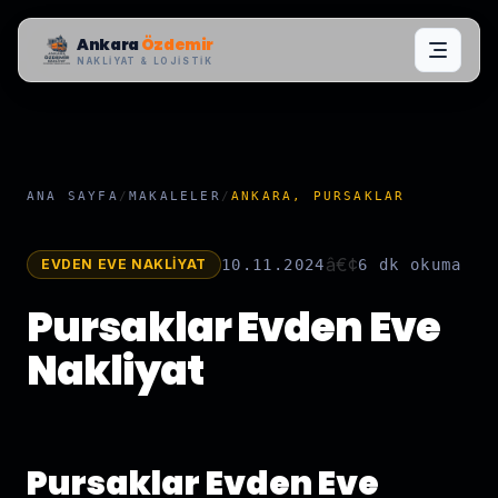
Ankara
Özdemir
NAKLIYAT & LOJISTIK
ANA SAYFA
/
MAKALELER
/
ANKARA, PURSAKLAR
â€¢
EVDEN EVE NAKLIYAT
10.11.2024
6 dk
okuma
Pursaklar Evden Eve
Nakliyat
Pursaklar Evden Eve