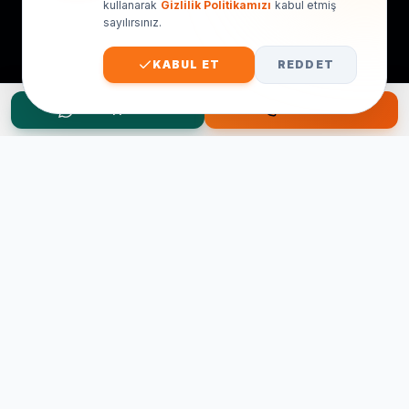
kullanarak
Gizlilik Politikamızı
kabul etmiş
sayılırsınız.
KABUL ET
REDDET
WhatsApp Teklif
Hemen Ara
Taşınma Planınız mı Var?
Ücretsiz keşif ve fiyat teklifi için hemen arayın.
0545 656 81 03
0541 878 78 60
ONLINE TEKLIF