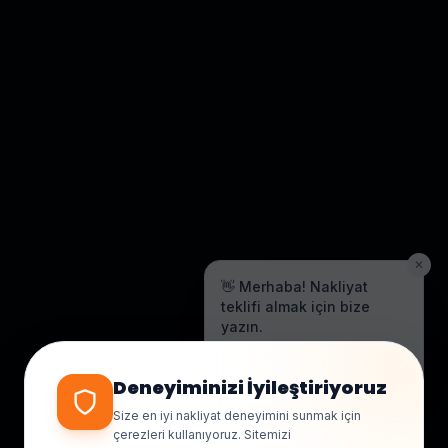
✕
👋 Merhaba! Nakliyat
teklifi almak için bize
yazın.
Genellikle birkaç dakika içinde
yanıt veriyoruz.
Deneyiminizi İyileştiriyoruz
Size en iyi nakliyat deneyimini sunmak için
çerezleri kullanıyoruz. Sitemizi