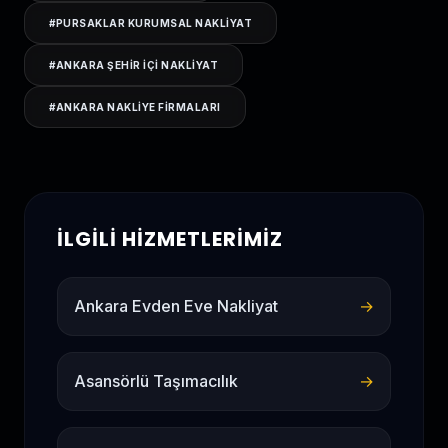
#
PURSAKLAR KURUMSAL NAKLIYAT
#
ANKARA ŞEHIR IÇI NAKLIYAT
#
ANKARA NAKLIYE FIRMALARI
İLGILI HIZMETLERIMIZ
Ankara Evden Eve Nakliyat
→
Asansörlü Taşımacılık
→