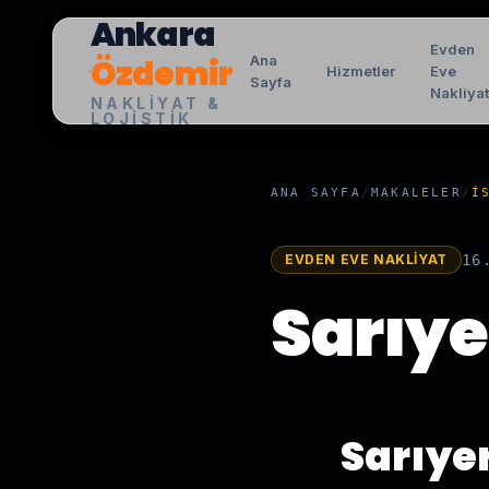
Ankara
Evden
Özdemir
Ana
Hizmetler
Eve
Sayfa
Nakliya
NAKLIYAT &
LOJISTIK
ANA SAYFA
/
MAKALELER
/
İ
EVDEN EVE NAKLIYAT
16
Sarıye
Sarıye