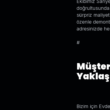
Ekibimiz Sarıye
doğrultusunda 
sürpriz maliye
özenle demonte 
adresinizde he
#
Müşter
Yakla
Bizim için Evd