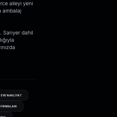
ce aileyi yeni
ra ambalaj
. Sarıyer dahil
ığıyla
rınızda
 EVE NAKLIYAT
T FIRMALARI