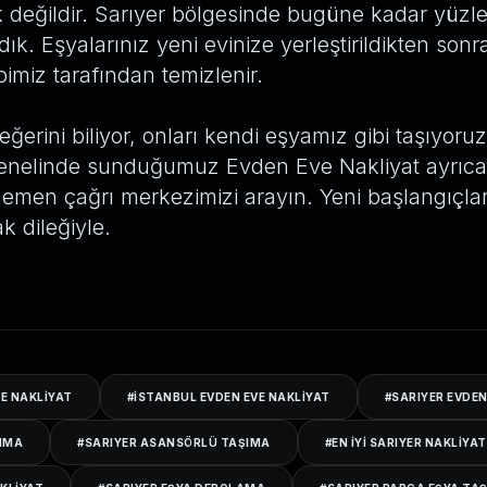
değildir. Sarıyer bölgesinde bugüne kadar yüzler
dık. Eşyalarınız yeni evinize yerleştirildikten son
ibimiz tarafından temizlenir.
eğerini biliyor, onları kendi eşyamız gibi taşıyoruz
enelinde sunduğumuz Evden Eve Nakliyat ayrıcal
hemen çağrı merkezimizi arayın. Yeni başlangıçla
k dileğiyle.
VE NAKLIYAT
#
ISTANBUL EVDEN EVE NAKLIYAT
#
SARIYER EVDEN
ŞIMA
#
SARIYER ASANSÖRLÜ TAŞIMA
#
EN IYI SARIYER NAKLIYA