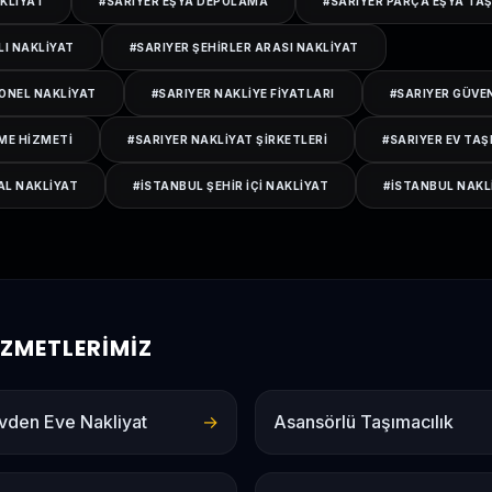
KLIYAT
#
SARIYER EŞYA DEPOLAMA
#
SARIYER PARÇA EŞYA TA
LI NAKLIYAT
#
SARIYER ŞEHIRLER ARASI NAKLIYAT
ONEL NAKLIYAT
#
SARIYER NAKLIYE FIYATLARI
#
SARIYER GÜVEN
ME HIZMETI
#
SARIYER NAKLIYAT ŞIRKETLERI
#
SARIYER EV TAŞ
AL NAKLIYAT
#
ISTANBUL ŞEHIR IÇI NAKLIYAT
#
ISTANBUL NAKL
HIZMETLERIMIZ
vden Eve Nakliyat
→
Asansörlü Taşımacılık