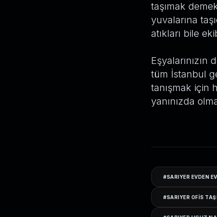
taşımak demek 
yuvalarına taşı
atıkları bile ek
Eşyalarınızın d
tüm İstanbul g
tanışmak için 
yanınızda olma
#
SARIYER EVDEN E
#
SARIYER OFIS TA