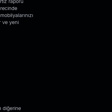
rtiz raporu
ürecinde
mobilyalarınızı
r ve yeni
n diğerine