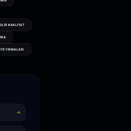
ŞIMA
ILIR NAKLIYAT
IMA
IYE FIRMALARI
→