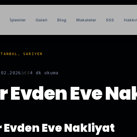
İşlemler
Galeri
Blog
Makaleler
SSS
Hakkı
t
STANBUL, SARIYER
â€¢
.02.2026
4 dk
okuma
r Evden Eve Na
r Evden Eve Nakliyat