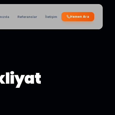
mızda
Referanslar
İletişim
Hemen Ara
kliyat