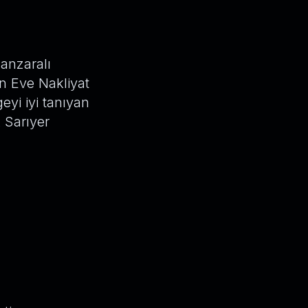
manzaralı
en Eve Nakliyat
eyi iyi tanıyan
 Sarıyer