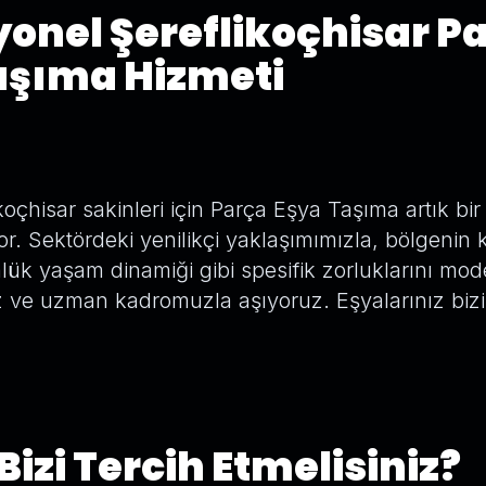
yonel Şereflikoçhisar P
aşıma Hizmeti
oçhisar sakinleri için Parça Eşya Taşıma artık bi
or. Sektördeki yenilikçi yaklaşımımızla, bölgenin
ük yaşam dinamiği gibi spesifik zorluklarını mod
z ve uzman kadromuzla aşıyoruz. Eşyalarınız biz
izi Tercih Etmelisiniz?