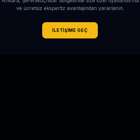
Ankara, Şereflikoçhisar
bölgesinde size özel fiyatlandırma
ve ücretsiz ekspertiz avantajından yararlanın.
İLETIŞIME GEÇ