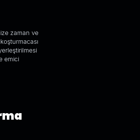
size zaman ve
 koşturmacası
erleştirilmesi
e emici
ırma