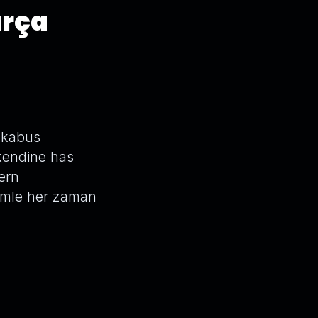
arça
r kabus
 kendine has
ern
imle her zaman