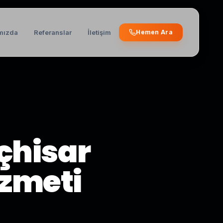
mızda
Referanslar
İletişim
Hemen Ara
çhisar
izmeti