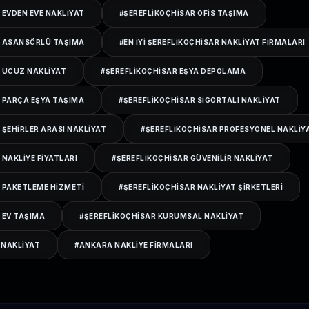
 EVDEN EVE NAKLIYAT
#
ŞEREFLIKOÇHISAR OFIS TAŞIMA
R ASANSÖRLÜ TAŞIMA
#
EN IYI ŞEREFLIKOÇHISAR NAKLIYAT FIRMALARI
 UCUZ NAKLIYAT
#
ŞEREFLIKOÇHISAR EŞYA DEPOLAMA
 PARÇA EŞYA TAŞIMA
#
ŞEREFLIKOÇHISAR SIGORTALI NAKLIYAT
 ŞEHIRLER ARASI NAKLIYAT
#
ŞEREFLIKOÇHISAR PROFESYONEL NAKLIY
 NAKLIYE FIYATLARI
#
ŞEREFLIKOÇHISAR GÜVENILIR NAKLIYAT
 PAKETLEME HIZMETI
#
ŞEREFLIKOÇHISAR NAKLIYAT ŞIRKETLERI
 EV TAŞIMA
#
ŞEREFLIKOÇHISAR KURUMSAL NAKLIYAT
 NAKLIYAT
#
ANKARA NAKLIYE FIRMALARI