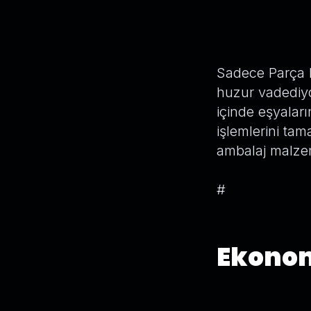
Sadece Parça 
huzur vadediyo
içinde eşyaları
işlemlerini ta
ambalaj malzeme
#
Ekonom