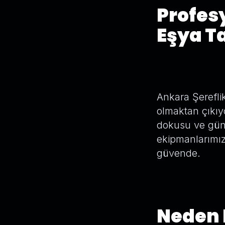
Profes
Eşya T
Ankara Şereflik
olmaktan çıkıy
dokusu ve günl
ekipmanlarımı
güvende.
Neden B