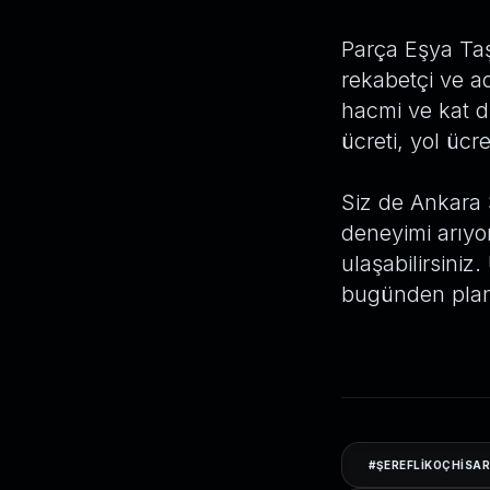
Parça Eşya Taş
rekabetçi ve ad
hacmi ve kat d
ücreti, yol ücr
Siz de Ankara 
deneyimi arıyo
ulaşabilirsiniz
bugünden plan
#
ŞEREFLIKOÇHISAR