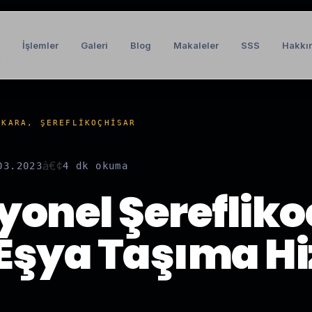
İşlemler
Galeri
Blog
Makaleler
SSS
Hakkı
t
NKARA, ŞEREFLIKOÇHISAR
â€¢
03.2023
4 dk
okuma
yonel Şerefliko
Eşya Taşıma H