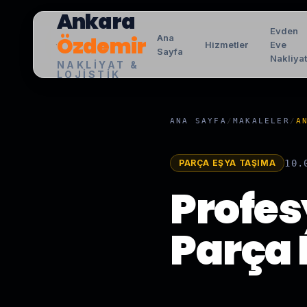
Ankara
Evden
Özdemir
Ana
Hizmetler
Eve
Sayfa
Nakliya
NAKLIYAT &
LOJISTIK
ANA SAYFA
/
MAKALELER
/
A
PARÇA EŞYA TAŞIMA
10.
Profes
Parça 