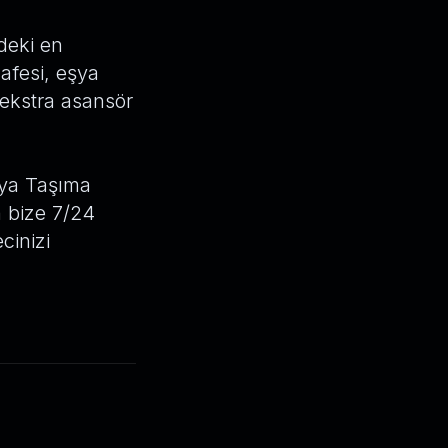
deki en
safesi, eşya
 ekstra asansör
şya Taşıma
n bize 7/24
cinizi