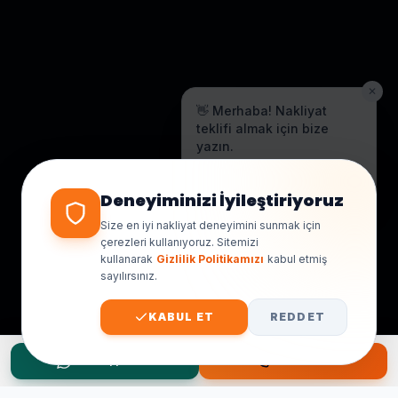
✕
👋 Merhaba! Nakliyat
teklifi almak için bize
yazın.
Genellikle birkaç dakika içinde
yanıt veriyoruz.
Deneyiminizi İyileştiriyoruz
Size en iyi nakliyat deneyimini sunmak için
çerezleri kullanıyoruz. Sitemizi
kullanarak
Gizlilik Politikamızı
kabul etmiş
sayılırsınız.
KABUL ET
REDDET
WhatsApp Teklif
Hemen Ara