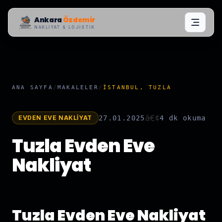
Ankara
Özdemir
NAKLIYAT & LOJISTIK
ANA SAYFA
/
MAKALELER
/
İSTANBUL, TUZLA
â€¢
EVDEN EVE NAKLIYAT
27.01.2025
4 dk
okuma
Tuzla Evden Eve
Nakliyat
Tuzla Evden Eve Nakliyat