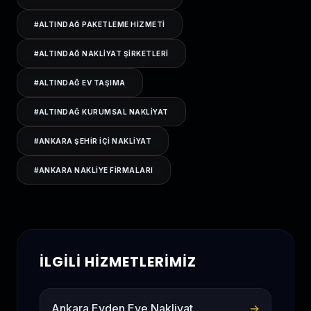
#
ALTINDAĞ PAKETLEME HIZMETI
#
ALTINDAĞ NAKLIYAT ŞIRKETLERI
#
ALTINDAĞ EV TAŞIMA
#
ALTINDAĞ KURUMSAL NAKLIYAT
#
ANKARA ŞEHIR IÇI NAKLIYAT
#
ANKARA NAKLIYE FIRMALARI
İLGILI HIZMETLERIMIZ
Ankara Evden Eve Nakliyat
→