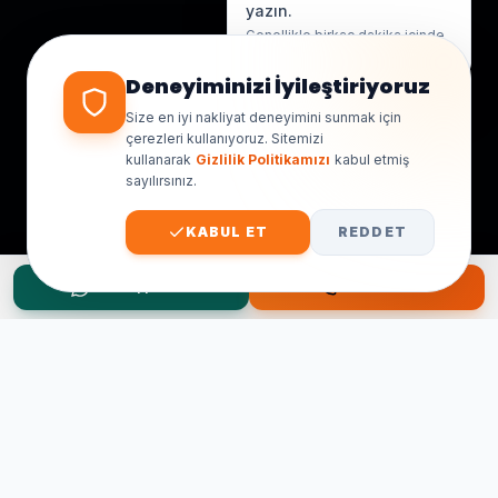
yazın.
Genellikle birkaç dakika içinde
yanıt veriyoruz.
Deneyiminizi İyileştiriyoruz
Size en iyi nakliyat deneyimini sunmak için
çerezleri kullanıyoruz. Sitemizi
kullanarak
Gizlilik Politikamızı
kabul etmiş
sayılırsınız.
KABUL ET
REDDET
WhatsApp Teklif
Hemen Ara
Taşınma Planınız mı Var?
Ücretsiz keşif ve fiyat teklifi için hemen arayın.
0545 656 81 03