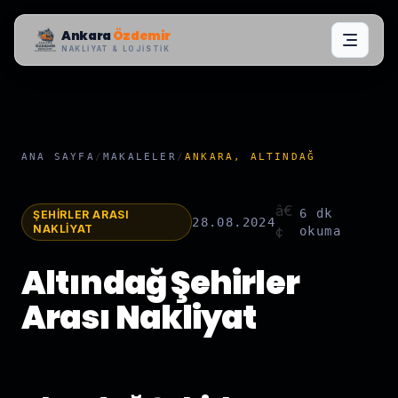
Ankara
Özdemir
NAKLIYAT & LOJISTIK
ANA SAYFA
/
MAKALELER
/
ANKARA, ALTINDAĞ
â€
6 dk
ŞEHIRLER ARASI
28.08.2024
NAKLIYAT
¢
okuma
Altındağ Şehirler
Arası Nakliyat