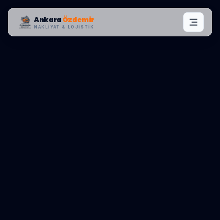
Ankara
Özdemir
NAKLIYAT & LOJISTIK
MAHALLE OPERASYONLARI:
ÇANKAYA
,
ÇUKURAMBAR
0545 656 81 03
TEKLIF AL