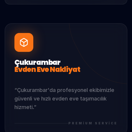
Çukurambar
Evden Eve Nakliyat
“
Çukurambar
'da
profesyonel ekibimizle
güvenli ve hızlı evden eve taşımacılık
hizmeti.
”
PREMIUM SERVICE