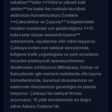
sokakları**ndan **Yıldız'ın yüksek katlı
siteleri**ne kadar her noktada tecrübeli
ekibimizle hizmetinizdeyiz.
Özellikle
**Çukurambar ve Çayyolu** bölgelerindeki
modern rezidanslar için geliştirdiğimiz **15.
kata kadar ulaşan asansörlü taşıma**
sistemimizle, eşyalarınızı sıfır riskle taşıyoruz.
Çankaya evden eve nakliyat süreçlerinde,
bölgenin trafik yoğunluğunu ve park sorunlarını
önceden planlayarak operasyonlarımızı
aksatmadan yürütüyoruz.
Mithatpaşa, Kızılay ve
Bahçelievler gibi merkezi noktalarda ofis taşıma
hizmetlerimizde, kurumsal dosyalarınızın ve
elektronik cihazlarınızın güvenliğini ön planda
tutuyoruz. Çankaya'da nakliyat firması
arıyorsanız, 15 yıllık tecrübemizle en doğru
adres Ankara Özdemir'dir.