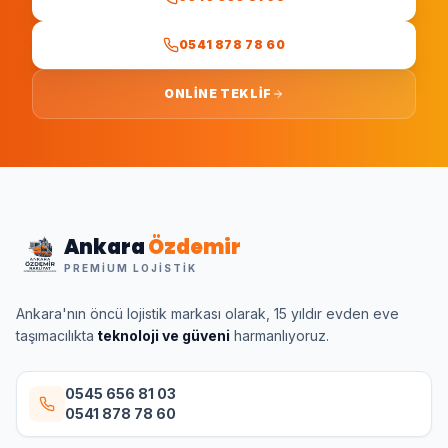
0541 878 78 60
ONLINE TEKLIF
Ankara
Özdemir
PREMIUM LOJISTIK
Ankara'nın öncü lojistik markası olarak, 15 yıldır evden eve
taşımacılıkta
teknoloji ve güveni
harmanlıyoruz.
0545 656 81 03
0541 878 78 60