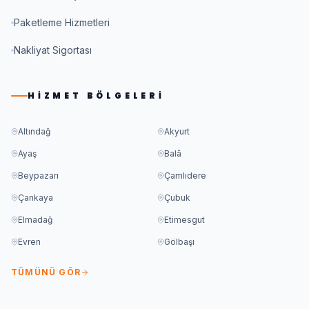
Paketleme Hizmetleri
Nakliyat Sigortası
HIZMET BÖLGELERI
Altındağ
Akyurt
Ayaş
Balâ
Beypazarı
Çamlıdere
Çankaya
Çubuk
Elmadağ
Etimesgut
Evren
Gölbaşı
TÜMÜNÜ GÖR