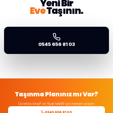
Yeni Bir
Eve
Taşının.
0545 656 81 03
Taşınma Planınız mı Var?
Ücretsiz keşif ve fiyat teklifi için hemen arayın.
0545 656 81 03