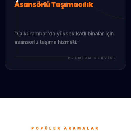
Asansörlü Taşımacılık
“
Çukurambar
'da
yüksek katlı binalar için
asansörlü taşıma hizmeti.
”
PREMIUM SERVICE
POPÜLER ARAMALAR