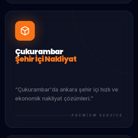
Çukurambar
Şehir İçi Nakliyat
“
Çukurambar
'da
ankara şehir içi hızlı ve
ekonomik nakliyat çözümleri.
”
PREMIUM SERVICE