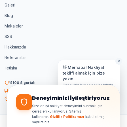
Galeri
Blog
Makaleler
SSS
Hakkımızda
Referanslar
✕
👋 Merhaba! Nakliyat
İletişim
teklifi almak için bize
yazın.
%100 Sigortalı
Genellikle birkaç dakika içinde
yanıt veriyoruz.
K3 Belgeli
Deneyiminizi İyileştiriyoruz
7/24 Destek
Size en iyi nakliyat deneyimini sunmak için
çerezleri kullanıyoruz. Sitemizi
kullanarak
Gizlilik Politikamızı
kabul etmiş
sayılırsınız.
©
2026
Ankara Özdemir Nakliyat. Tüm hakları saklıdır.