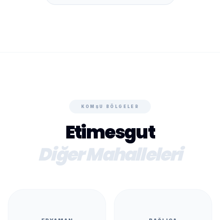
KOMŞU BÖLGELER
Etimesgut
Diğer Mahalleleri