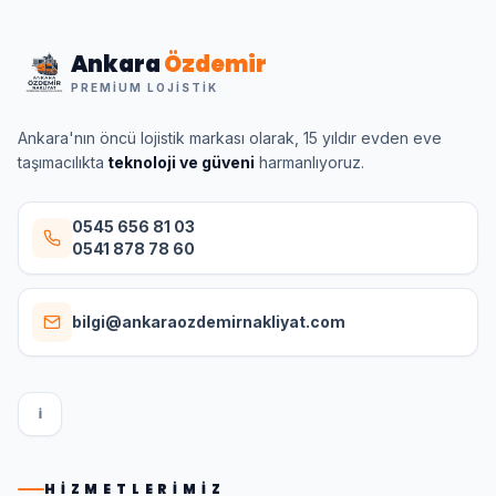
Ankara
Özdemir
PREMIUM LOJISTIK
Ankara'nın öncü lojistik markası olarak, 15 yıldır evden eve
taşımacılıkta
teknoloji ve güveni
harmanlıyoruz.
0545 656 81 03
0541 878 78 60
bilgi@ankaraozdemirnakliyat.com
I
HIZMETLERIMIZ