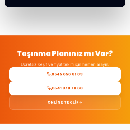
Taşınma Planınız mı Var?
Ücretsiz keşif ve fiyat teklifi için hemen arayın.
0545 656 81 03
0541 878 78 60
ONLINE TEKLIF