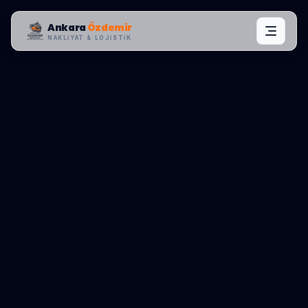
Ankara
Özdemir
NAKLIYAT & LOJISTIK
MAHALLE OPERASYONLARI:
ETIMESGUT
,
PIYADE
0545 656 81 03
TEKLIF AL