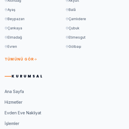
Altındağ
Akyurt
Ayaş
Balâ
Beypazarı
Çamlıdere
Çankaya
Çubuk
Elmadağ
Etimesgut
Evren
Gölbaşı
TÜMÜNÜ GÖR
KURUMSAL
Ana Sayfa
Hizmetler
Evden Eve Nakliyat
İşlemler