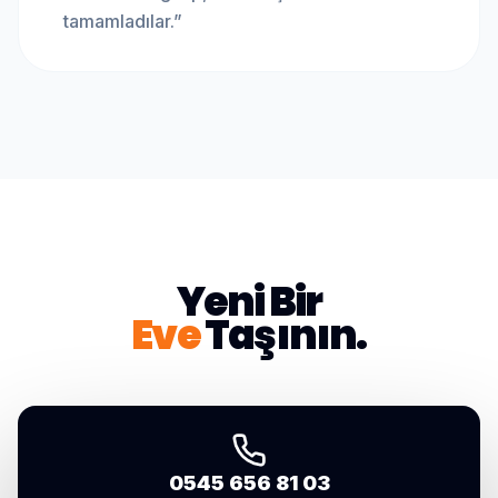
tamamladılar.
”
Yeni Bir
Eve
Taşının.
0545 656 81 03