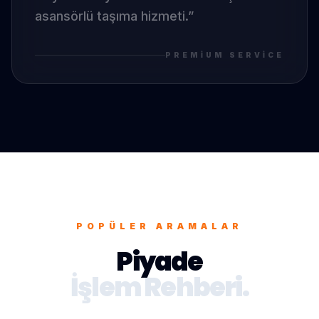
asansörlü taşıma hizmeti.
”
PREMIUM SERVICE
POPÜLER ARAMALAR
Piyade
İşlem Rehberi.