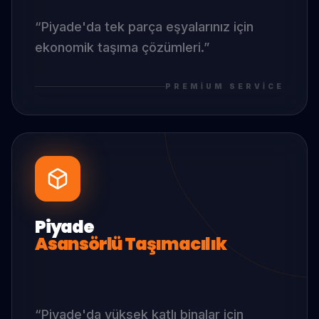
“
Piyade
'da
tek parça eşyalarınız için
ekonomik taşıma çözümleri.
”
PREMIUM SERVICE
Piyade
Asansörlü Taşımacılık
“
Piyade
'da
yüksek katlı binalar için