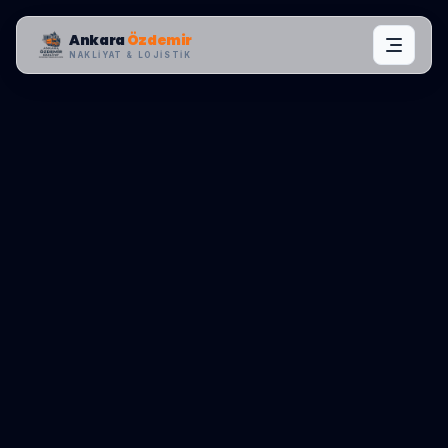
Ankara
Özdemir
NAKLIYAT & LOJISTIK
MAHALLE OPERASYONLARI:
GÖLBAŞI
,
TULUNTAŞ
0545 656 81 03
TEKLIF AL