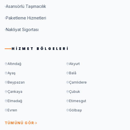
Asansörlü Taşımacılık
Paketleme Hizmetleri
Nakliyat Sigortası
HIZMET BÖLGELERI
Altındağ
Akyurt
Ayaş
Balâ
Beypazarı
Çamlıdere
Çankaya
Çubuk
Elmadağ
Etimesgut
Evren
Gölbaşı
TÜMÜNÜ GÖR