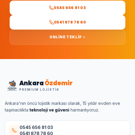
0545 656 81 03
0541 878 78 60
ONLINE TEKLIF
Ankara
Özdemir
PREMIUM LOJISTIK
Ankara'nın öncü lojistik markası olarak, 15 yıldır evden eve
taşımacılıkta
teknoloji ve güveni
harmanlıyoruz.
0545 656 81 03
0541 878 78 60