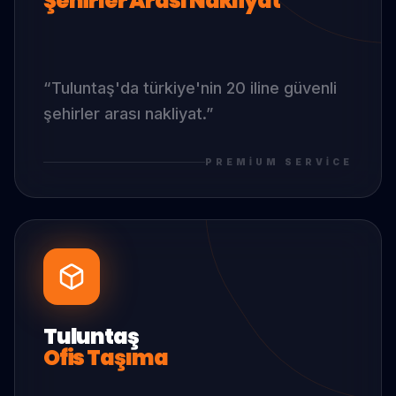
Şehirler Arası Nakliyat
“
Tuluntaş
'da
türkiye'nin 20 iline güvenli
şehirler arası nakliyat.
”
PREMIUM SERVICE
Tuluntaş
Ofis Taşıma