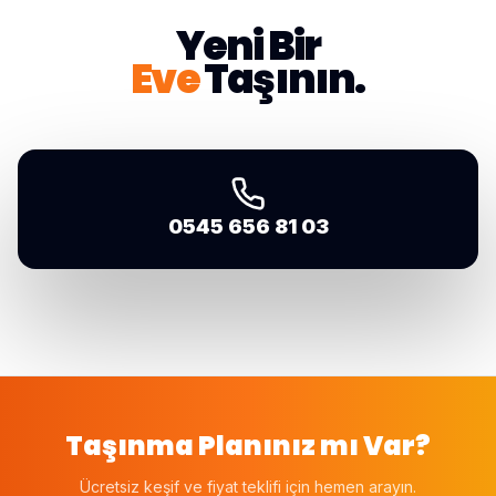
Yeni Bir
Eve
Taşının.
0545 656 81 03
Taşınma Planınız mı Var?
Ücretsiz keşif ve fiyat teklifi için hemen arayın.