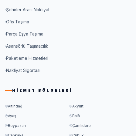
Şehirler Arası Nakliyat
Ofis Taşıma
Parça Eşya Taşıma
Asansörlü Taşımacılık
Paketleme Hizmetleri
Nakliyat Sigortası
HIZMET BÖLGELERI
Altındağ
Akyurt
Ayaş
Balâ
Beypazarı
Çamlıdere
Çankaya
Çubuk