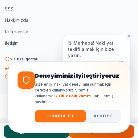
SSS
Hakkımızda
Referanslar
✕
👋 Merhaba! Nakliyat
İletişim
teklifi almak için bize
yazın.
%100 Sigortalı
Genellikle birkaç dakika içinde
yanıt veriyoruz.
K3 Belgeli
Deneyiminizi İyileştiriyoruz
7/24 Destek
Size en iyi nakliyat deneyimini sunmak için
çerezleri kullanıyoruz. Sitemizi
kullanarak
Gizlilik Politikamızı
kabul etmiş
sayılırsınız.
©
2026
Ankara Özdemir Nakliyat. Tüm hakları saklıdır.
GIZLILIK
ŞARTLAR
KVKK
SITE HARITASI
KABUL ET
REDDET
WhatsApp Teklif
Hemen Ara