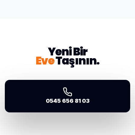
Yeni Bir
Eve
Taşının.
0545 656 81 03