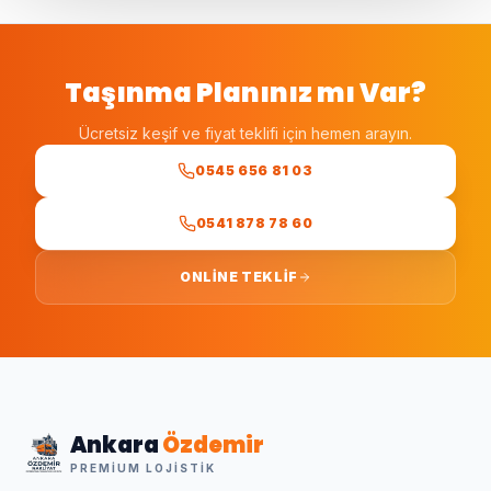
Taşınma Planınız mı Var?
Ücretsiz keşif ve fiyat teklifi için hemen arayın.
0545 656 81 03
0541 878 78 60
ONLINE TEKLIF
Ankara
Özdemir
PREMIUM LOJISTIK