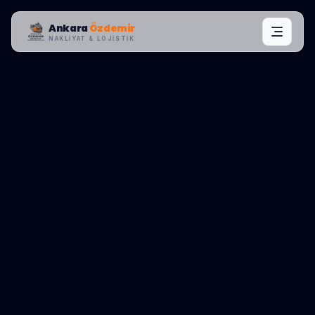
Ankara
Özdemir
NAKLIYAT & LOJISTIK
MAHALLE OPERASYONLARI:
GÜDÜL
,
YUKARI
0545 656 81 03
TEKLIF AL