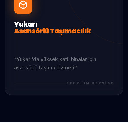
Yukarı
Asansörlü Taşımacılık
“
Yukarı
'da
yüksek katlı binalar için
asansörlü taşıma hizmeti.
”
PREMIUM SERVICE