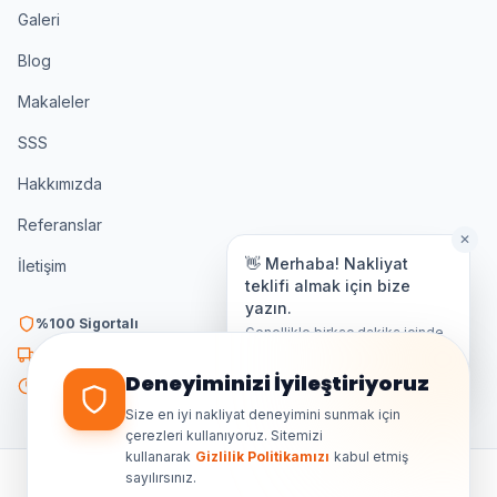
Galeri
Blog
Makaleler
SSS
Hakkımızda
Referanslar
✕
👋 Merhaba! Nakliyat
İletişim
teklifi almak için bize
yazın.
%100 Sigortalı
Genellikle birkaç dakika içinde
yanıt veriyoruz.
K3 Belgeli
Deneyiminizi İyileştiriyoruz
7/24 Destek
Size en iyi nakliyat deneyimini sunmak için
çerezleri kullanıyoruz. Sitemizi
kullanarak
Gizlilik Politikamızı
kabul etmiş
sayılırsınız.
©
2026
Ankara Özdemir Nakliyat. Tüm hakları saklıdır.