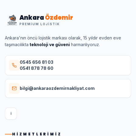
Ankara
Özdemir
PREMIUM LOJISTIK
Ankara'nın öncü lojistik markası olarak, 15 yıldır evden eve
taşımacılıkta
teknoloji ve güveni
harmanlıyoruz.
0545 656 81 03
0541 878 78 60
bilgi@ankaraozdemirnakliyat.com
I
HIZMETLERIMIZ