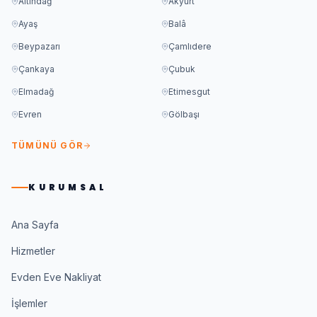
Altındağ
Akyurt
Ayaş
Balâ
Beypazarı
Çamlıdere
Çankaya
Çubuk
Elmadağ
Etimesgut
Evren
Gölbaşı
TÜMÜNÜ GÖR
KURUMSAL
Ana Sayfa
Hizmetler
Evden Eve Nakliyat
İşlemler