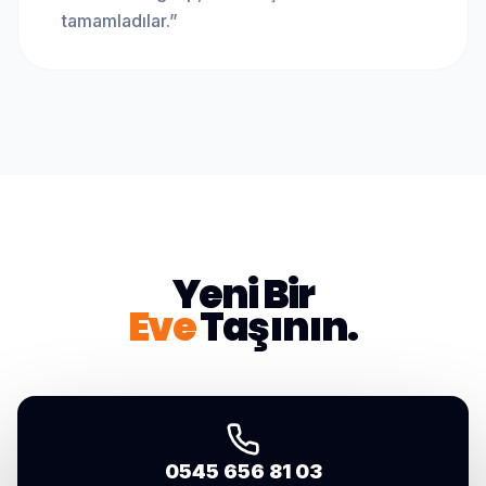
tamamladılar.
”
Yeni Bir
Eve
Taşının.
0545 656 81 03