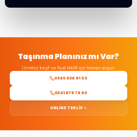
Taşınma Planınız mı Var?
Ücretsiz keşif ve fiyat teklifi için hemen arayın.
0545 656 81 03
0541 878 78 60
ONLINE TEKLIF