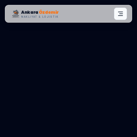
Ankara
Özdemir
NAKLIYAT & LOJISTIK
MAHALLE OPERASYONLARI:
MAMAK
,
DERBENT
0545 656 81 03
TEKLIF AL