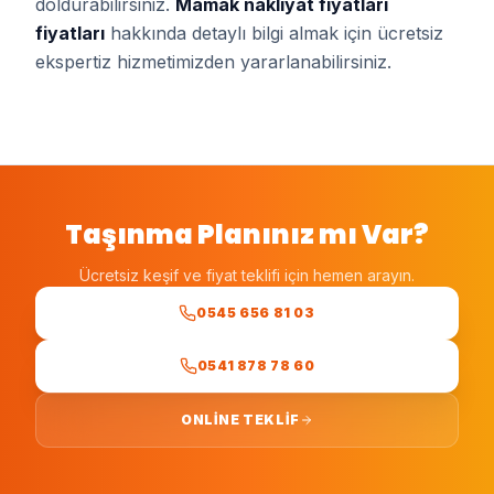
doldurabilirsiniz.
Mamak
nakliyat fiyatları
fiyatları
hakkında detaylı bilgi almak için ücretsiz
ekspertiz hizmetimizden yararlanabilirsiniz.
Taşınma Planınız mı Var?
Ücretsiz keşif ve fiyat teklifi için hemen arayın.
0545 656 81 03
0541 878 78 60
ONLINE TEKLIF