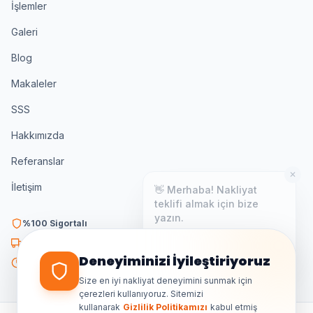
İşlemler
Galeri
Blog
Makaleler
SSS
Hakkımızda
Referanslar
✕
👋 Merhaba! Nakliyat
İletişim
teklifi almak için bize
yazın.
%100 Sigortalı
Genellikle birkaç dakika içinde
yanıt veriyoruz.
K3 Belgeli
Deneyiminizi İyileştiriyoruz
7/24 Destek
Size en iyi nakliyat deneyimini sunmak için
çerezleri kullanıyoruz. Sitemizi
kullanarak
Gizlilik Politikamızı
kabul etmiş