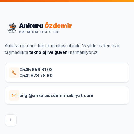
Ankara
Özdemir
PREMIUM LOJISTIK
Ankara'nın öncü lojistik markası olarak, 15 yıldır evden eve
taşımacılıkta
teknoloji ve güveni
harmanlıyoruz.
0545 656 81 03
0541 878 78 60
bilgi@ankaraozdemirnakliyat.com
I