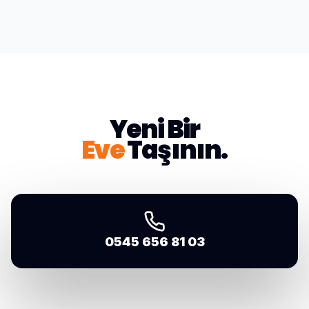
Yeni Bir
Eve
Taşının.
0545 656 81 03