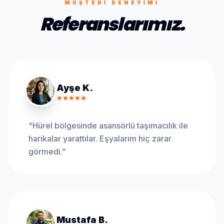
MÜŞTERI DENEYIMI
Referanslarımız.
Ayşe K.
“
Hürel bölgesinde asansörlü taşımacılık ile
harikalar yarattılar. Eşyalarım hiç zarar
görmedi.
”
Mustafa B.