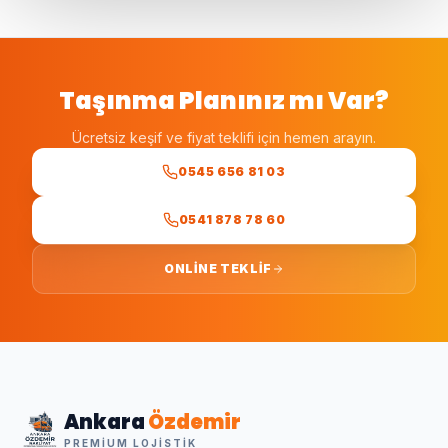
Taşınma Planınız mı Var?
Ücretsiz keşif ve fiyat teklifi için hemen arayın.
0545 656 81 03
0541 878 78 60
ONLINE TEKLIF
Ankara
Özdemir
PREMIUM LOJISTIK