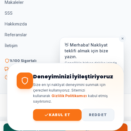
Makaleler
SSS
Hakkımızda
Referanslar
✕
👋 Merhaba! Nakliyat
İletişim
teklifi almak için bize
yazın.
%100 Sigortalı
Genellikle birkaç dakika içinde
yanıt veriyoruz.
K3 Belgeli
Deneyiminizi İyileştiriyoruz
7/24 Destek
Size en iyi nakliyat deneyimini sunmak için
çerezleri kullanıyoruz. Sitemizi
kullanarak
Gizlilik Politikamızı
kabul etmiş
sayılırsınız.
©
2026
Ankara Özdemir Nakliyat. Tüm hakları saklıdır.
GIZLILIK
ŞARTLAR
KVKK
SITE HARITASI
KABUL ET
REDDET
WhatsApp Teklif
Hemen Ara