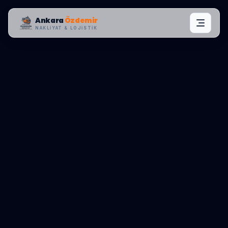
Ankara
Özdemir
NAKLIYAT & LOJISTIK
MAHALLE OPERASYONLARI:
MAMAK
,
HÜREL
0545 656 81 03
TEKLIF AL