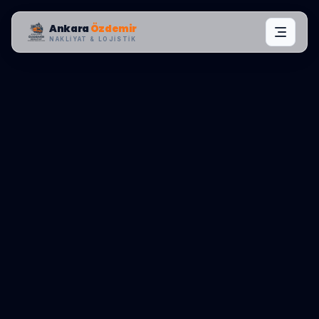
Ankara
Özdemir
NAKLIYAT & LOJISTIK
MAHALLE OPERASYONLARI:
MAMAK
,
ÜREĞIL
0545 656 81 03
TEKLIF AL