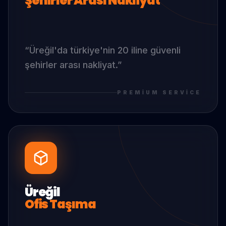
Şehirler Arası Nakliyat
“
Üreğil
'da
türkiye'nin 20 iline güvenli
şehirler arası nakliyat.
”
PREMIUM SERVICE
Üreğil
Ofis Taşıma