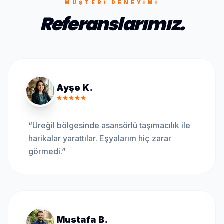
MÜŞTERI DENEYIMI
Referanslarımız.
Ayşe K.
“
Üreğil bölgesinde asansörlü taşımacılık ile
harikalar yarattılar. Eşyalarım hiç zarar
görmedi.
”
Mustafa B.