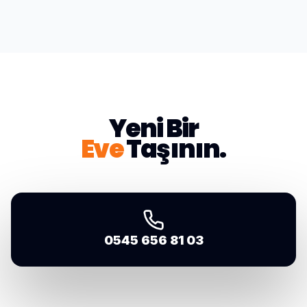
Yeni Bir
Eve
Taşının.
0545 656 81 03