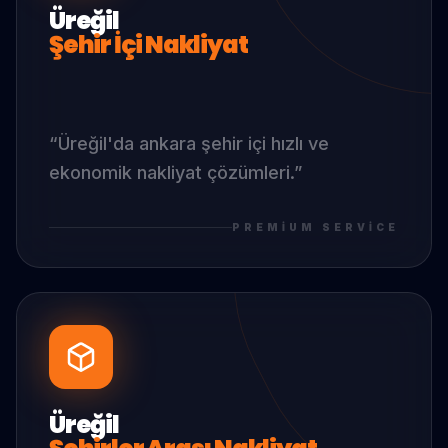
Üreğil
Şehir İçi Nakliyat
“
Üreğil
'da
ankara şehir içi hızlı ve
ekonomik nakliyat çözümleri.
”
PREMIUM SERVICE
Üreğil