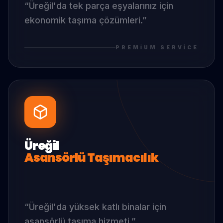
“
Üreğil
'da
tek parça eşyalarınız için
ekonomik taşıma çözümleri.
”
PREMIUM SERVICE
Üreğil
Asansörlü Taşımacılık
“
Üreğil
'da
yüksek katlı binalar için
asansörlü taşıma hizmeti.
”