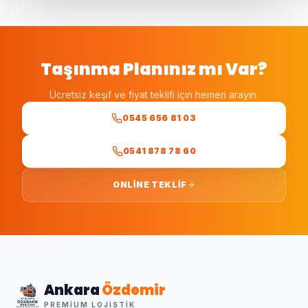
Taşınma Planınız mı Var?
Ücretsiz keşif ve fiyat teklifi için hemen arayın.
0545 656 81 03
0541 878 78 60
ONLINE TEKLIF
Ankara
Özdemir
PREMIUM LOJISTIK