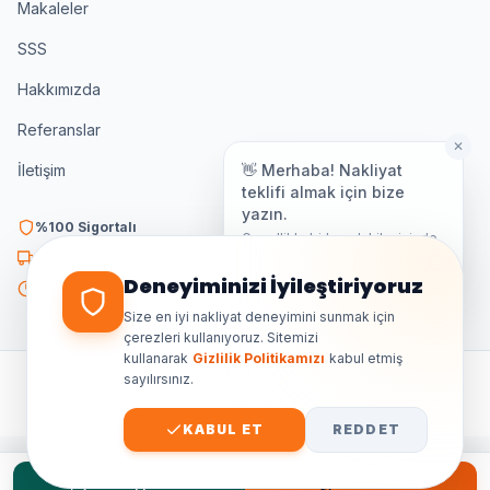
Makaleler
SSS
Hakkımızda
Referanslar
✕
👋 Merhaba! Nakliyat
İletişim
teklifi almak için bize
yazın.
%100 Sigortalı
Genellikle birkaç dakika içinde
yanıt veriyoruz.
K3 Belgeli
Deneyiminizi İyileştiriyoruz
7/24 Destek
Size en iyi nakliyat deneyimini sunmak için
çerezleri kullanıyoruz. Sitemizi
kullanarak
Gizlilik Politikamızı
kabul etmiş
sayılırsınız.
©
2026
Ankara Özdemir Nakliyat. Tüm hakları saklıdır.
GIZLILIK
ŞARTLAR
KVKK
SITE HARITASI
KABUL ET
REDDET
WhatsApp Teklif
Hemen Ara