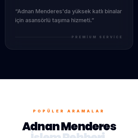
“
Adnan Menderes
'da
yüksek katlı binalar
için asansörlü taşıma hizmeti.
”
PREMIUM SERVICE
POPÜLER ARAMALAR
Adnan Menderes
İşlem Rehberi.