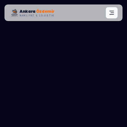
Ankara
Özdemir
NAKLIYAT & LOJISTIK
MAHALLE OPERASYONLARI:
KEÇIÖREN
,
ADNAN MENDERES
0545 656 81 03
TEKLIF AL