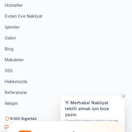
Hizmetler
Evden Eve Nakliyat
İşlemler
Galeri
Blog
Makaleler
SSS
Hakkımızda
Referanslar
✕
👋 Merhaba! Nakliyat
İletişim
teklifi almak için bize
yazın.
%100 Sigortalı
Genellikle birkaç dakika içinde
yanıt veriyoruz.
K3 Belgeli