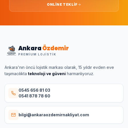
ONLINE TEKLIF
Ankara
Özdemir
PREMIUM LOJISTIK
Ankara'nın öncü lojistik markası olarak, 15 yıldır evden eve
taşımacılıkta
teknoloji ve güveni
harmanlıyoruz.
0545 656 81 03
0541 878 78 60
bilgi@ankaraozdemirnakliyat.com