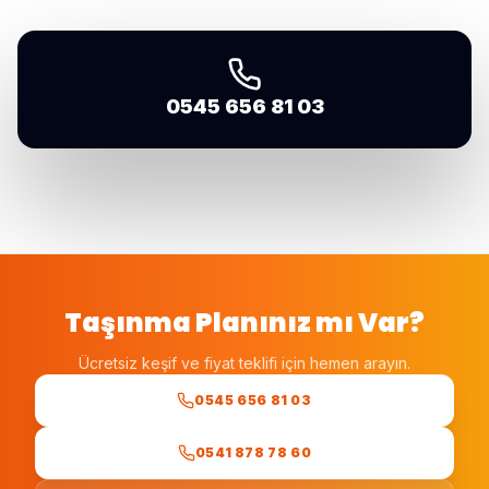
0545 656 81 03
Taşınma Planınız mı Var?
Ücretsiz keşif ve fiyat teklifi için hemen arayın.
0545 656 81 03
0541 878 78 60