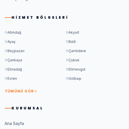
HIZMET BÖLGELERI
Altındağ
Akyurt
Ayaş
Balâ
Beypazarı
Çamlıdere
Çankaya
Çubuk
Elmadağ
Etimesgut
Evren
Gölbaşı
TÜMÜNÜ GÖR
KURUMSAL
Ana Sayfa