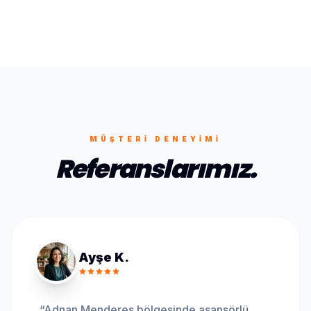
MÜŞTERI DENEYIMI
Referanslarımız.
Ayşe K.
“
Adnan Menderes bölgesinde asansörlü