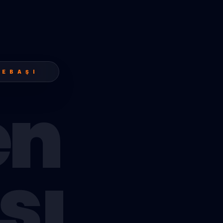
PEBAŞI
en
şı