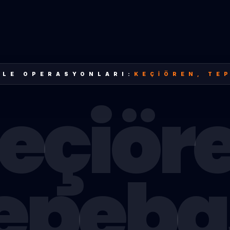
LE OPERASYONLARI:
KEÇIÖREN
,
TE
eçiör
epeba