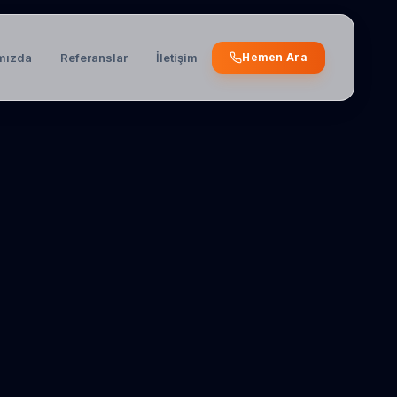
mızda
Referanslar
İletişim
Hemen Ara