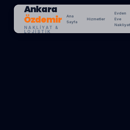
Ankara
Evden
Özdemir
Ana
Hizmetler
Eve
Sayfa
Nakliya
NAKLIYAT &
LOJISTIK