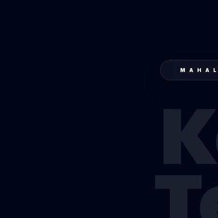
MAHAL
K
T