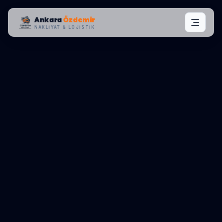
Ankara
Özdemir
NAKLIYAT & LOJISTIK
MAHALLE OPERASYONLARI:
KEÇIÖREN
,
ATAPARK
0545 656 81 03
TEKLIF AL