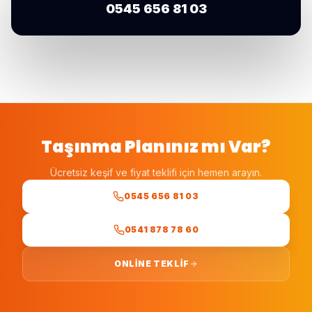
0545 656 81 03
Taşınma Planınız mı Var?
Ücretsiz keşif ve fiyat teklifi için hemen arayın.
0545 656 81 03
0541 878 78 60
ONLINE TEKLIF