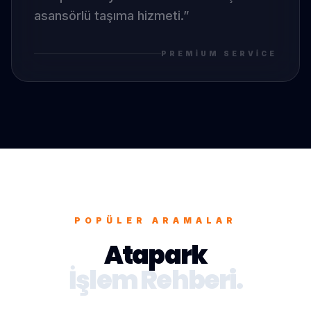
asansörlü taşıma hizmeti.
”
PREMIUM SERVICE
POPÜLER ARAMALAR
Atapark
İşlem Rehberi.