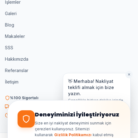
İşlemler
Galeri
Blog
Makaleler
SSS
Hakkımızda
Referanslar
✕
👋 Merhaba! Nakliyat
İletişim
teklifi almak için bize
yazın.
%100 Sigortalı
Genellikle birkaç dakika içinde
yanıt veriyoruz.
K3 Belgeli
Deneyiminizi İyileştiriyoruz
7/24 Destek
Size en iyi nakliyat deneyimini sunmak için
çerezleri kullanıyoruz. Sitemizi
kullanarak
Gizlilik Politikamızı
kabul etmiş