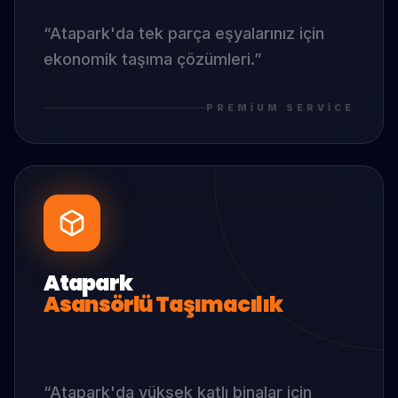
“
Atapark
'da
tek parça eşyalarınız için
ekonomik taşıma çözümleri.
”
PREMIUM SERVICE
Atapark
Asansörlü Taşımacılık
“
Atapark
'da
yüksek katlı binalar için