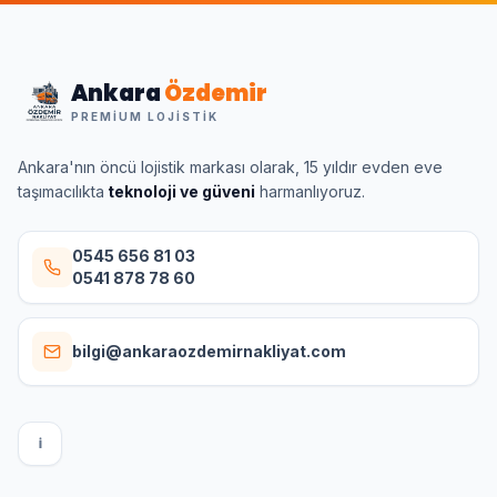
Ankara
Özdemir
PREMIUM LOJISTIK
Ankara'nın öncü lojistik markası olarak, 15 yıldır evden eve
taşımacılıkta
teknoloji ve güveni
harmanlıyoruz.
0545 656 81 03
0541 878 78 60
bilgi@ankaraozdemirnakliyat.com
I