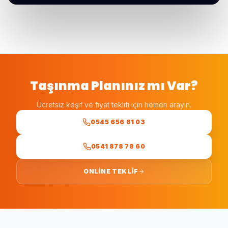
Taşınma Planınız mı Var?
Ücretsiz keşif ve fiyat teklifi için hemen arayın.
0545 656 81 03
0541 878 78 60
ONLINE TEKLIF