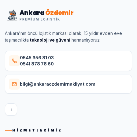
Ankara
Özdemir
PREMIUM LOJISTIK
Ankara'nın öncü lojistik markası olarak, 15 yıldır evden eve
taşımacılıkta
teknoloji ve güveni
harmanlıyoruz.
0545 656 81 03
0541 878 78 60
bilgi@ankaraozdemirnakliyat.com
I
HIZMETLERIMIZ