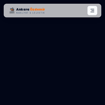
Ankara
Özdemir
NAKLIYAT & LOJISTIK
MAHALLE OPERASYONLARI:
KEÇIÖREN
,
KANUNI
0545 656 81 03
TEKLIF AL