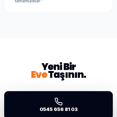
tamamladılar.
”
Yeni Bir
Eve
Taşının.
0545 656 81 03