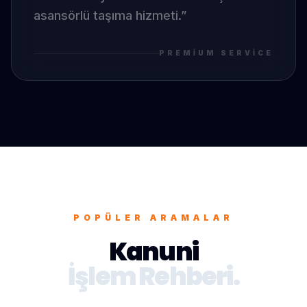
asansörlü taşıma hizmeti.
”
PREMIUM SERVICE
POPÜLER ARAMALAR
Kanuni
İşlem Rehberi.