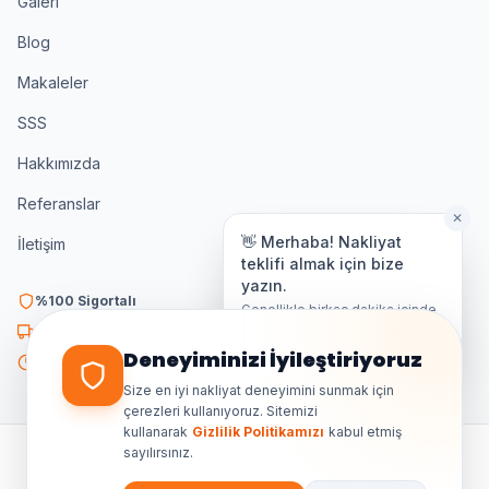
Galeri
Blog
Makaleler
SSS
Hakkımızda
Referanslar
✕
👋 Merhaba! Nakliyat
İletişim
teklifi almak için bize
yazın.
%100 Sigortalı
Genellikle birkaç dakika içinde
yanıt veriyoruz.
K3 Belgeli
Deneyiminizi İyileştiriyoruz
7/24 Destek
Size en iyi nakliyat deneyimini sunmak için
çerezleri kullanıyoruz. Sitemizi
kullanarak
Gizlilik Politikamızı
kabul etmiş
sayılırsınız.
©
2026
Ankara Özdemir Nakliyat. Tüm hakları saklıdır.
GIZLILIK
ŞARTLAR
KVKK
SITE HARITASI