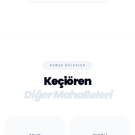
KOMŞU BÖLGELER
Keçiören
Diğer Mahalleleri